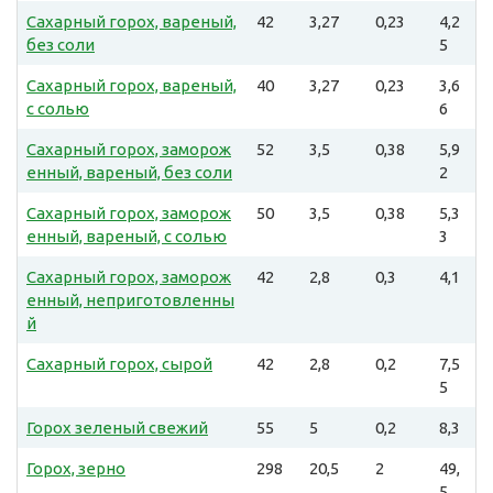
Сахарный горох, вареный,
42
3,27
0,23
4,2
без соли
5
Сахарный горох, вареный,
40
3,27
0,23
3,6
с солью
6
Сахарный горох, заморож
52
3,5
0,38
5,9
енный, вареный, без соли
2
Сахарный горох, заморож
50
3,5
0,38
5,3
енный, вареный, с солью
3
Сахарный горох, заморож
42
2,8
0,3
4,1
енный, неприготовленны
й
Сахарный горох, сырой
42
2,8
0,2
7,5
5
Горох зеленый свежий
55
5
0,2
8,3
Горох, зерно
298
20,5
2
49,
5