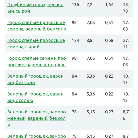
Голубиный горох, неспел
136
7,2
1,64
18,
ый, сырой
78
Горох, спелые проросшие
98
7,05
0,51
17,
семена, вареный, без соли
08
Горох, спелые проросшие
124
8,8
0,68
27,
семена, сырой
11
Горох, спелые семена, про
98
7,05
0,51
17,
росшие, вареный, с солью
08
Зеленый горошек, варен
84
5,36
0,22
10,
ый, без соли
13
Зеленый горошек, варен
84
5,36
0,22
10,
ый, с солью
13
Зеленый горошек, заморо
78
5,15
0,27
8,7
женный, вареный, без сол
6
и
Зеленый горошек, заморо
78
5,15
0,27
8,7