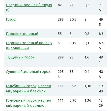
Сладкий Горошек (Стручо
42
2,8
0,2
7,5
к)
5
Горох
298
20,5
2
49,
5
Горошек зеленый
55
5
0,2
8,3
Горошек зеленый консер
53
3,19
0,3
6,4
вированный
5
Лущеный горох
299
23
1,6
48,
1
Сушеный зеленый горох
295,
35
0,4
40,
5
5
Голубиный горох, неспел
111
5,96
1,36
19,
ый, вареный, без соли
49
Голубиный горох, неспел
111
5,96
1,36
13,
ый, вареный, с солью
29