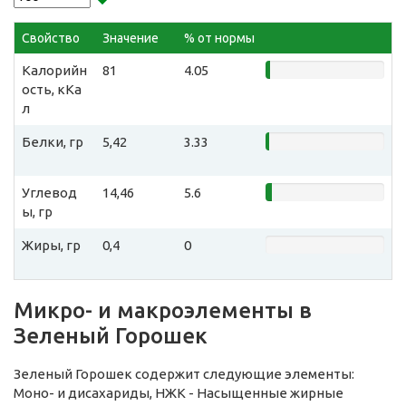
Свойство
Значение
% от нормы
Калорийн
81
4.05
ость, кКа
л
Белки, гр
5,42
3.33
Углевод
14,46
5.6
ы, гр
Жиры, гр
0,4
0
Микро- и макроэлементы в
Зеленый Горошек
Зеленый Горошек содержит следующие элементы:
Моно- и дисахариды, НЖК - Насыщенные жирные