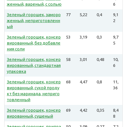
женный, вареный, с солью
6
Зеленый горошек, заморо
77
5,22
0,4
9,1
женный, неприготовленн
2
ый
Зеленый горошек, консер
53
3,19
0,3
9,7
вированный, без добавле
5
ния соли
Зеленый горошек, консер
58
3,01
0,48
10,
вированный, стандартная
6
упаковка
Зеленый горошек, консер
68
4,47
0,8
11,
вированный, сухой проду
36
кт без маринада, неприго
товленный
Зеленый горошек, консер
69
4,42
0,35
8,4
вированный, сушеный
8
Зеленый горошек, припра
50
3,09
0,27
7,2