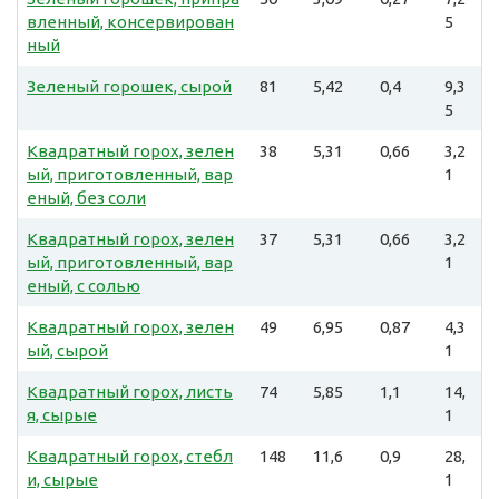
вленный, консервирован
5
ный
Зеленый горошек, сырой
81
5,42
0,4
9,3
5
Квадратный горох, зелен
38
5,31
0,66
3,2
ый, приготовленный, вар
1
еный, без соли
Квадратный горох, зелен
37
5,31
0,66
3,2
ый, приготовленный, вар
1
еный, с солью
Квадратный горох, зелен
49
6,95
0,87
4,3
ый, сырой
1
Квадратный горох, листь
74
5,85
1,1
14,
я, сырые
1
Квадратный горох, стебл
148
11,6
0,9
28,
и, сырые
1