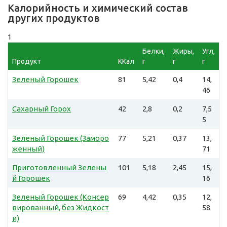
Калорийность и химический состав
других продуктов
1
Белки,
Жиры,
Угл,
Продукт
ККал
г
г
г
Зеленый Горошек
81
5,42
0,4
14,
46
Сахарный Горох
42
2,8
0,2
7,5
5
Зеленый Горошек (Заморо
77
5,21
0,37
13,
женный)
71
Приготовленный Зелены
101
5,18
2,45
15,
й Горошек
16
Зеленый Горошек (Консер
69
4,42
0,35
12,
вированный, без Жидкост
58
и)