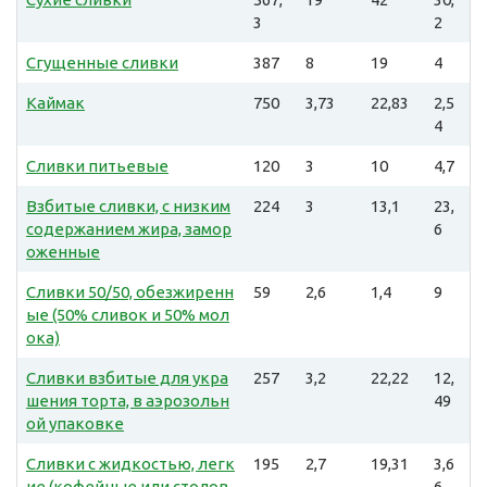
3
2
Сгущенные сливки
387
8
19
4
Каймак
750
3,73
22,83
2,5
4
Сливки питьевые
120
3
10
4,7
Взбитые сливки, с низким
224
3
13,1
23,
содержанием жира, замор
6
оженные
Сливки 50/50, обезжиренн
59
2,6
1,4
9
ые (50% сливок и 50% мол
ока)
Сливки взбитые для укра
257
3,2
22,22
12,
шения торта, в аэрозольн
49
ой упаковке
Сливки с жидкостью, легк
195
2,7
19,31
3,6
ие (кофейные или столов
6