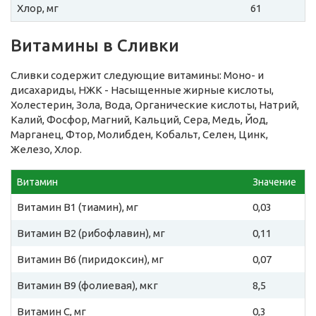
Хлор, мг
61
Витамины в Сливки
Сливки содержит следующие витамины: Моно- и
дисахариды, НЖК - Насыщенные жирные кислоты,
Холестерин, Зола, Вода, Органические кислоты, Натрий,
Калий, Фосфор, Магний, Кальций, Сера, Медь, Йод,
Марганец, Фтор, Молибден, Кобальт, Селен, Цинк,
Железо, Хлор.
Витамин
Значение
Витамин B1 (тиамин), мг
0,03
Витамин B2 (рибофлавин), мг
0,11
Витамин B6 (пиридоксин), мг
0,07
Витамин B9 (фолиевая), мкг
8,5
Витамин C, мг
0,3