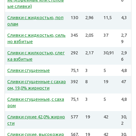
ые сливки)
Сливки с жидкостью, поп
130
2,96
11,5
4,3
олам
Сливки с жидкостью, силь
345
2,05
37
2,7
но взбитые
9
Сливки с жилкостью, слег
292
2,17
30,91
2,9
ка взбитые
6
Сливки сгущенные
75,1
3
5
4,8
Сливки сгущенные с сахар
392
8
19
47
ом, 19,0% жирности
Сливки сгущенные, с саха
75,1
3
5
4,8
ром
Сливки сухие 42,0% жирно
577
19
42
30,
сти
2
Сливки сухие, высокожир
567,
19
42
30,