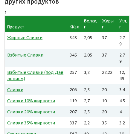
других продуктов
1
Белки,
Жиры,
Угл,
Продукт
ККал
г
г
г
Жирные Сливки
345
2,05
37
2,7
9
Взбитые Сливки
345
2,05
37
2,7
9
Взбитые Сливки (под Дав
257
3,2
22,22
12,
лением)
49
Сливки
206
2,5
20
3,4
Сливки 10% жирности
119
2,7
10
4,5
Сливки 20% жирности
207
2,5
20
4
Сливки 35% жирности
337
2,2
35
3,2
Сухие сливки
567,
19
42
30,