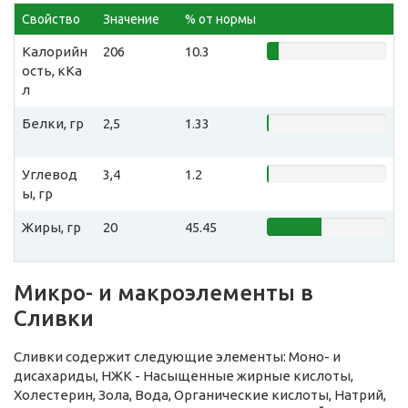
Свойство
Значение
% от нормы
Калорийн
206
10.3
ость, кКа
л
Белки, гр
2,5
1.33
Углевод
3,4
1.2
ы, гр
Жиры, гр
20
45.45
Микро- и макроэлементы в
Сливки
Сливки содержит следующие элементы: Моно- и
дисахариды, НЖК - Насыщенные жирные кислоты,
Холестерин, Зола, Вода, Органические кислоты, Натрий,