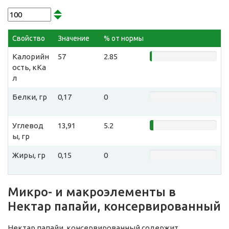
Свойство
Значение
% от нормы
Калорийн
57
2.85
ость, кКа
л
Белки, гр
0,17
0
Углевод
13,91
5.2
ы, гр
Жиры, гр
0,15
0
Микро- и макроэлементы в
Нектар папайи, консервированный
Нектар папайи, консервированный содержит