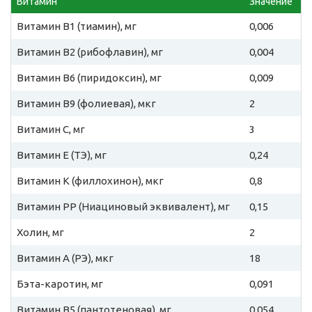
Витамин
Значение
Витамин B1 (тиамин), мг
0,006
Витамин B2 (рибофлавин), мг
0,004
Витамин B6 (пиридоксин), мг
0,009
Витамин B9 (фолиевая), мкг
2
Витамин C, мг
3
Витамин E (ТЭ), мг
0,24
Витамин К (филлохинон), мкг
0,8
Витамин PP (Ниациновый эквивалент), мг
0,15
Холин, мг
2
Витамин A (РЭ), мкг
18
Бэта-каротин, мг
0,091
Витамин B5 (пантотеновая), мг
0,054