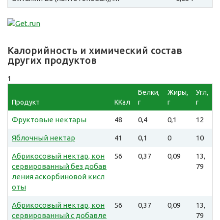
Калорийность и химический состав
других продуктов
1
Белки,
Жиры,
Угл,
Продукт
ККал
г
г
г
Фруктовые нектары
48
0,4
0,1
12
Яблочный нектар
41
0,1
0
10
Абрикосовый нектар, кон
56
0,37
0,09
13,
сервированный без добав
79
ления аскорбиновой кисл
оты
Абрикосовый нектар, кон
56
0,37
0,09
13,
сервированный с добавле
79