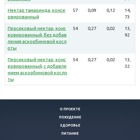
Нектар тамаринда, консе
57
0,09
0,12
14,
рвированный
73
Персиковый нектар, конс
54
0,27
0,02
13,
ервированный, без добав
92
ления аскорбиновой косл
оты
Персиковый нектар, конс
54
0,27
0,02
13,
ервированный, с добавле
32
нием аскорбиновой косло
ты
О ПРОЕКТЕ
ПОХУДЕНИЕ
ЗДОРОВЬЕ
ПИТАНИЕ