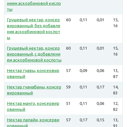
нием аскорбиновой кисло
ты
Грушевый нектар, консер
60
0,11
0,01
15,
вированный, без добавле
16
ния аскорбиновой кослот
ы
Грушевый нектар, консер
60
0,11
0,01
15,
вированный, с добавлени
16
ем аскорбиновой кослоты
Нектар гуавы, консервир
57
0,09
0,06
13,
ованный
87
Нектар гуанабаны, консер
59
0,11
0,17
14,
вированный
83
Нектар манго, консервир
51
0,11
0,06
12,
ованный
82
Нектар папайи, консерви
57
0,17
0,15
13,
рованный
91