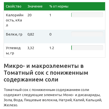
Свойство
Значение
% от нормы
Калорийн
20
1
ость, кКа
л
Белки, гр
0,82
0
Углевод
3,32
1.2
ы, гр
Микро- и макроэлементы в
Томатный сок с пониженным
содержанием соли
Томатный сок с пониженным содержанием соли
содержит следующие элементы: Моно- и дисахариды,
Зола, Вода, Пищевые волокна, Натрий, Калий, Кальций,
Железо.