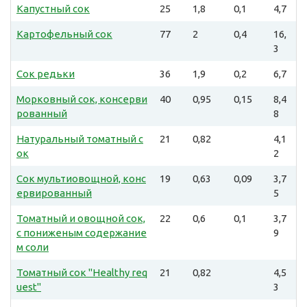
Капустный сок
25
1,8
0,1
4,7
Картофельный сок
77
2
0,4
16,
3
Сок редьки
36
1,9
0,2
6,7
Морковный сок, консерви
40
0,95
0,15
8,4
рованный
8
Натуральный томатный с
21
0,82
4,1
ок
2
Сок мультиовощной, конс
19
0,63
0,09
3,7
ервированный
5
Томатный и овощной сок,
22
0,6
0,1
3,7
с пониженым содержание
9
м соли
Томатный сок "Healthy req
21
0,82
4,5
uest"
3