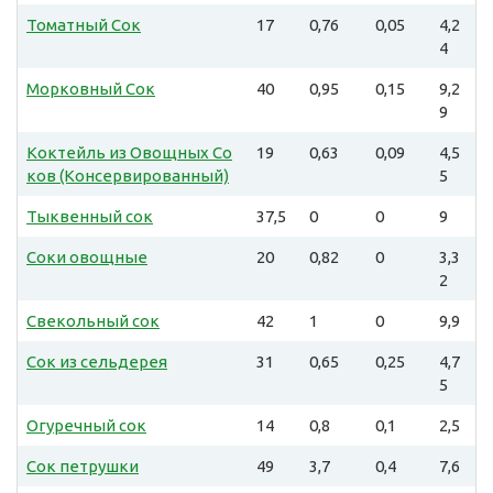
Томатный Сок
17
0,76
0,05
4,2
4
Морковный Сок
40
0,95
0,15
9,2
9
Коктейль из Овощных Со
19
0,63
0,09
4,5
ков (Консервированный)
5
Тыквенный сок
37,5
0
0
9
Соки овощные
20
0,82
0
3,3
2
Свекольный сок
42
1
0
9,9
Сок из сельдерея
31
0,65
0,25
4,7
5
Огуречный сок
14
0,8
0,1
2,5
Сок петрушки
49
3,7
0,4
7,6