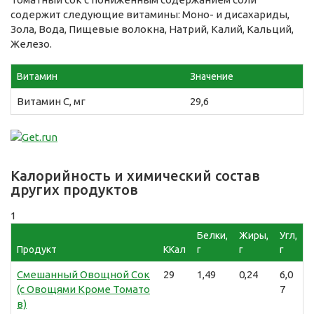
содержит следующие витамины: Моно- и дисахариды,
Зола, Вода, Пищевые волокна, Натрий, Калий, Кальций,
Железо.
Витамин
Значение
Витамин C, мг
29,6
Калорийность и химический состав
других продуктов
1
Белки,
Жиры,
Угл,
Продукт
ККал
г
г
г
Смешанный Овощной Сок
29
1,49
0,24
6,0
(с Овощями Кроме Томато
7
в)