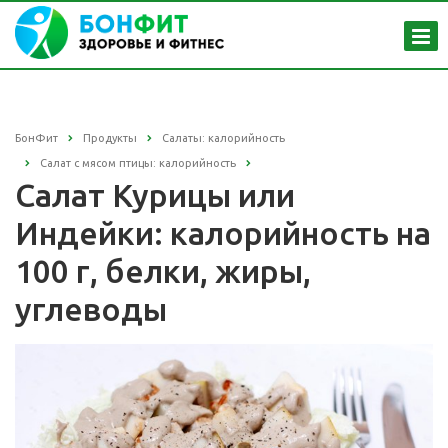
БонФит
Продукты
Салаты: калорийность
Салат с мясом птицы: калорийность
Салат Курицы или
Индейки: калорийность на
100 г, белки, жиры,
углеводы