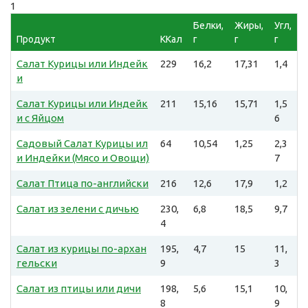
1
Белки,
Жиры,
Угл,
Продукт
ККал
г
г
г
Салат Курицы или Индейк
229
16,2
17,31
1,4
и
Салат Курицы или Индейк
211
15,16
15,71
1,5
и с Яйцом
6
Садовый Салат Курицы ил
64
10,54
1,25
2,3
и Индейки (Мясо и Овощи)
7
Салат Птица по-английски
216
12,6
17,9
1,2
Салат из зелени с дичью
230,
6,8
18,5
9,7
4
Салат из курицы по-архан
195,
4,7
15
11,
гельски
9
3
Салат из птицы или дичи
198,
5,6
15,1
10,
8
9