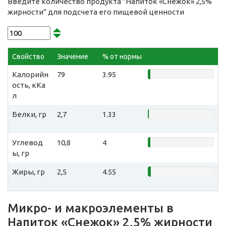
Введите количество продукта "Напиток «Снежок» 2,5%
жирности" для подсчета его пищевой ценности
Свойство
Значение
% от нормы
Калорийн
79
3.95
ость, кКа
л
Белки, гр
2,7
1.33
Углевод
10,8
4
ы, гр
Жиры, гр
2,5
4.55
Микро- и макроэлементы в
Напиток «Снежок» 2,5% жирности