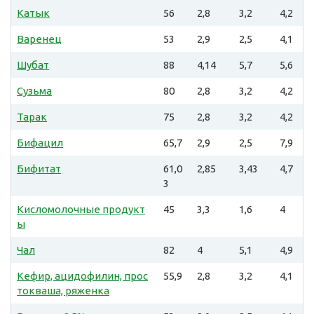
Катык
56
2,8
3,2
4,2
Варенец
53
2,9
2,5
4,1
Шубат
88
4,14
5,7
5,6
Сузьма
80
2,8
3,2
4,2
Тарак
75
2,8
3,2
4,2
Бифацил
65,7
2,9
2,5
7,9
Бифитат
61,0
2,85
3,43
4,7
3
Кисломолочные продукт
45
3,3
1,6
4
ы
Чал
82
4
5,1
4,9
Кефир, ацидофилин, прос
55,9
2,8
3,2
4,1
токваша, ряженка