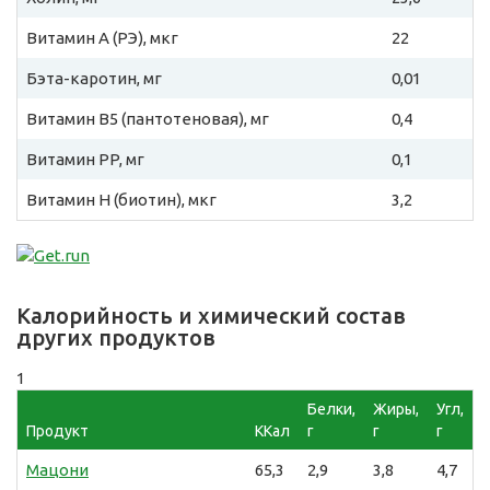
Витамин A (РЭ), мкг
22
Бэта-каротин, мг
0,01
Витамин B5 (пантотеновая), мг
0,4
Витамин PP, мг
0,1
Витамин H (биотин), мкг
3,2
Калорийность и химический состав
других продуктов
1
Белки,
Жиры,
Угл,
Продукт
ККал
г
г
г
Мацони
65,3
2,9
3,8
4,7