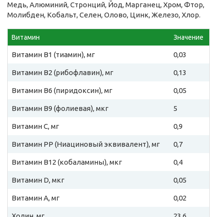
Медь, Алюминий, Стронций, Йод, Марганец, Хром, Фтор,
Молибден, Кобальт, Селен, Олово, Цинк, Железо, Хлор.
Витамин
Значение
Витамин B1 (тиамин), мг
0,03
Витамин B2 (рибофлавин), мг
0,13
Витамин B6 (пиридоксин), мг
0,05
Витамин B9 (фолиевая), мкг
5
Витамин C, мг
0,9
Витамин PP (Ниациновый эквивалент), мг
0,7
Витамин B12 (кобаламины), мкг
0,4
Витамин D, мкг
0,05
Витамин A, мг
0,02
Холин, мг
23,6