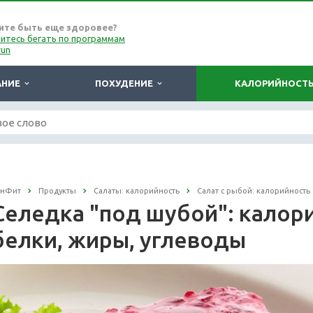
ите быть еще здоровее?
итесь бегать по программам
run
АНИЕ
ПОХУДЕНИЕ
КАЛОРИЙНОСТ
онФит
Продукты
Салаты: калорийность
Салат с рыбой: калорийность
Селедка "под шубой": калорий
белки, жиры, углеводы