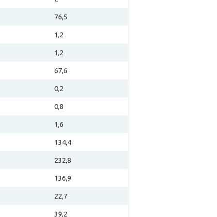
76,5
1,2
1,2
67,6
0,2
0,8
1,6
134,4
232,8
136,9
22,7
39,2