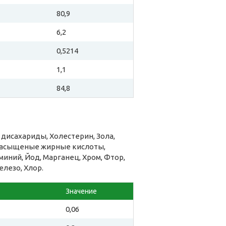
80,9
6,2
0,5214
1,1
84,8
дисахариды, Холестерин, Зола,
енасыщеные жирные кислоты,
миний, Йод, Марганец, Хром, Фтор,
елезо, Хлор.
Значение
0,06