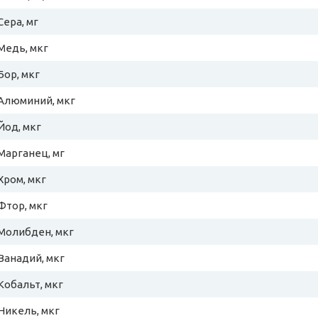
Сера, мг
Медь, мкг
Бор, мкг
Алюминий, мкг
Йод, мкг
Марганец, мг
Хром, мкг
Фтор, мкг
Молибден, мкг
Ванадий, мкг
Кобальт, мкг
Никель, мкг