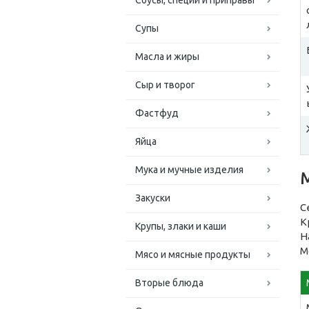
Соусы, специи и приправы
Супы
Масла и жиры
Сыр и творог
Фастфуд
Яйца
Мука и мучные изделия
Закуски
С
К
Крупы, злаки и каши
Н
М
Мясо и мясные продукты
Вторые блюда