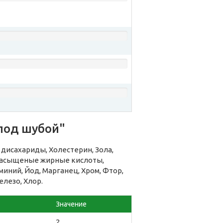
под шубой"
дисахариды, Холестерин, Зола,
енасыщеные жирные кислоты,
миний, Йод, Марганец, Хром, Фтор,
елезо, Хлор.
Значение
2