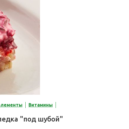
элементы
Витамины
ледка "под шубой"