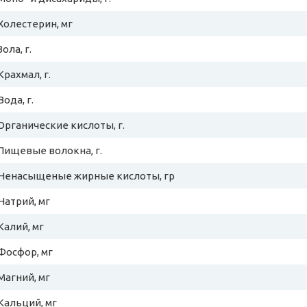
Холестерин, мг
Зола, г.
Крахмал, г.
Вода, г.
Органические кислоты, г.
Пищевые волокна, г.
Ненасыщеные жирные кислоты, гр
Натрий, мг
Калий, мг
Фосфор, мг
Магний, мг
Кальций, мг