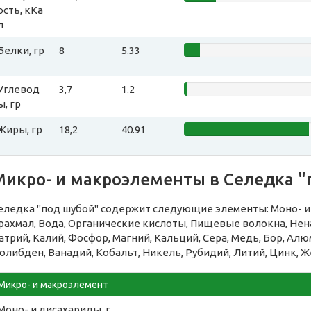
ость, кКа
л
Белки, гр
8
5.33
Углевод
3,7
1.2
ы, гр
Жиры, гр
18,2
40.91
Микро- и макроэлементы в Селедка "
еледка "под шубой" содержит следующие элементы: Моно- и 
рахмал, Вода, Органические кислоты, Пищевые волокна, Н
атрий, Калий, Фосфор, Магний, Кальций, Сера, Медь, Бор, Алю
олибден, Ванадий, Кобальт, Никель, Рубидий, Литий, Цинк, Ж
Микро- и макроэлемент
Моно- и дисахариды, г.