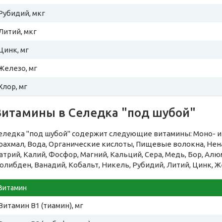
Рубидий, мкг
Литий, мкг
Цинк, мг
Железо, мг
Хлор, мг
Витамины в Селедка "под шубой"
еледка "под шубой" содержит следующие витамины: Моно- и 
рахмал, Вода, Органические кислоты, Пищевые волокна, Н
атрий, Калий, Фосфор, Магний, Кальций, Сера, Медь, Бор, Алю
олибден, Ванадий, Кобальт, Никель, Рубидий, Литий, Цинк, Ж
Витамин
Витамин B1 (тиамин), мг