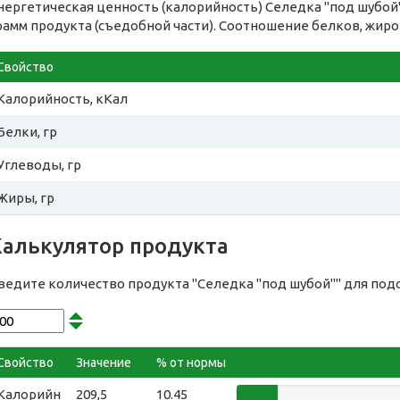
нергетическая ценность (калорийность) Селедка "под шубой
рамм продукта (съедобной части). Соотношение белков, жиро
Свойство
Калорийность, кКал
Белки, гр
Углеводы, гр
Жиры, гр
Калькулятор продукта
ведите количество продукта "Селедка "под шубой"" для под
Свойство
Значение
% от нормы
Калорийн
209,5
10.45