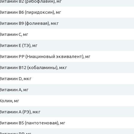
Витамин B2 (рибофлавин), мг
Витамин B6 (пиридоксин), мг
Витамин B9 (фолиевая), мкг
Витамин C, мг
Витамин E (ТЭ), мг
Витамин PP (Ниациновый эквивалент), мг
Витамин B12 (кобаламины), мкг
Витамин D, мкг
Витамин A, мг
Холин, мг
Витамин A (РЭ), мкг
Витамин B5 (пантотеновая), мг
Витамин PP, мг