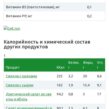
Витамин B5 (пантотеновая), мг
0,1
Витамин PP, мг
0,2
Калорийность и химический состав
других продуктов
1
Белки,
Жиры,
Угл,
Продукт
ККал
г
г
г
Свекла с орехами
225
3,2
20
8,6
Свекла с сыром
162
1,9
13,4
9,1
Диетический салат из све
94,2
0,8
3
17
клы и яблок
Салат из маринованной св
90,1
1,3
6,1
8