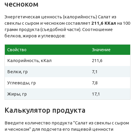
чесноком
Энергетическая ценность (калорийность) Салат из
свеклы с сыром и чесноком составляет
211,6 ККал
на 100
грамм продукта (съедобной части). Соотношение
белков, жиров и углеводов:
Свойство
Значение
Калорийность, кКал
211,6
Белки, гр
7,1
Углеводы, гр
7,8
Жиры, гр
17,1
Калькулятор продукта
Введите количество продукта "Салат из свеклы с сыром
и чесноком" для подсчета его пищевой ценности