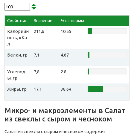
Свойство
Значение
% от нормы
Калорийн
211,6
10.55
ость, кКа
л
Белки, гр
7,1
4.67
Углевод
7,8
2.8
ы, гр
Жиры, гр
17,1
38.64
Микро- и макроэлементы в Салат
из свеклы с сыром и чесноком
Салат из свеклы с сыром и чесноком содержит