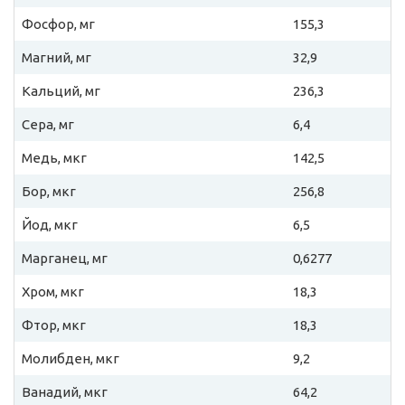
Фосфор, мг
155,3
Магний, мг
32,9
Кальций, мг
236,3
Сера, мг
6,4
Медь, мкг
142,5
Бор, мкг
256,8
Йод, мкг
6,5
Марганец, мг
0,6277
Хром, мкг
18,3
Фтор, мкг
18,3
Молибден, мкг
9,2
Ванадий, мкг
64,2