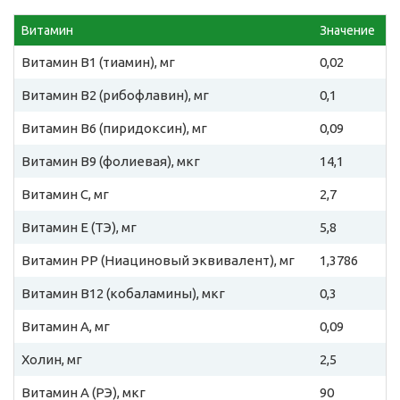
Витамин
Значение
Витамин B1 (тиамин), мг
0,02
Витамин B2 (рибофлавин), мг
0,1
Витамин B6 (пиридоксин), мг
0,09
Витамин B9 (фолиевая), мкг
14,1
Витамин C, мг
2,7
Витамин E (ТЭ), мг
5,8
Витамин PP (Ниациновый эквивалент), мг
1,3786
Витамин B12 (кобаламины), мкг
0,3
Витамин A, мг
0,09
Холин, мг
2,5
Витамин A (РЭ), мкг
90