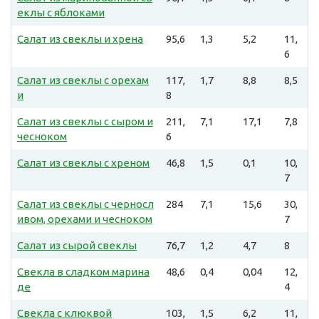
еклы с яблоками
Салат из свеклы и хрена
95,6
1,3
5,2
11,
6
Салат из свеклы с орехам
117,
1,7
8,8
8,5
и
8
Салат из свеклы с сыром и
211,
7,1
17,1
7,8
чесноком
6
Салат из свеклы с хреном
46,8
1,5
0,1
10,
7
Салат из свеклы с черносл
284
7,1
15,6
30,
ивом, орехами и чесноком
7
Салат из сырой свеклы
76,7
1,2
4,7
8
Свекла в сладком марина
48,6
0,4
0,04
12,
де
4
Свекла с клюквой
103,
1,5
6,2
11,