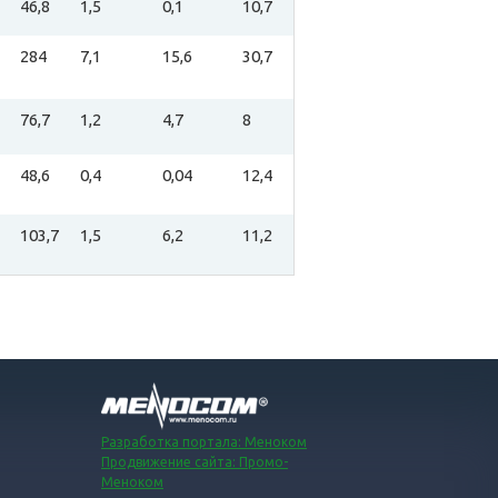
46,8
1,5
0,1
10,7
284
7,1
15,6
30,7
76,7
1,2
4,7
8
48,6
0,4
0,04
12,4
103,7
1,5
6,2
11,2
Разработка портала: Меноком
Продвижение сайта: Промо-
Меноком