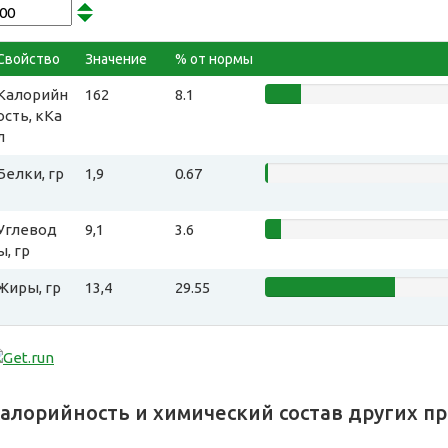
Свойство
Значение
% от нормы
Калорийн
162
8.1
ость, кКа
л
Белки, гр
1,9
0.67
Углевод
9,1
3.6
ы, гр
Жиры, гр
13,4
29.55
алорийность и химический состав других п