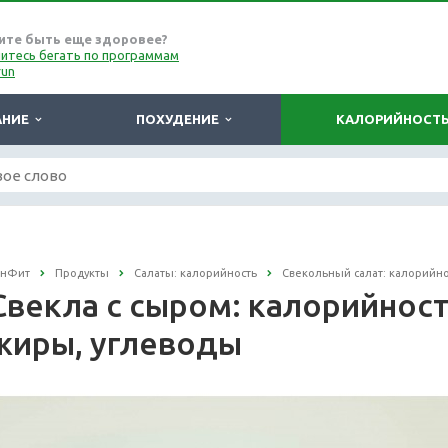
ите быть еще здоровее?
итесь бегать по программам
run
АНИЕ
ПОХУДЕНИЕ
КАЛОРИЙНОСТ
онФит
Продукты
Салаты: калорийность
Свекольный салат: калорийно
Свекла с сыром: калорийность
жиры, углеводы