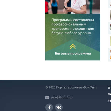
© 2026 Портал здоровья «БонФит»
О
П
info@bonfit.ru
Р