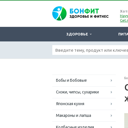
Хот
Науч
Get.
ЗДОРОВЬЕ
ПИТ
Б
Бобы и Бобовые
Снэки, чипсы, сухарики
Японская кухня
Макароны и лапша
Колбасные изделия