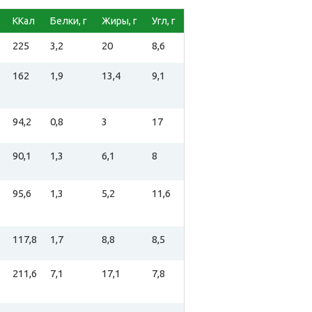
ККал
Белки, г
Жиры, г
Угл, г
225
3,2
20
8,6
162
1,9
13,4
9,1
94,2
0,8
3
17
90,1
1,3
6,1
8
95,6
1,3
5,2
11,6
117,8
1,7
8,8
8,5
211,6
7,1
17,1
7,8