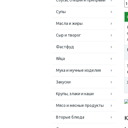
Соусы, специи и приправы
Супы
Масла и жиры
Сыр и творог
Фастфуд
Яйца
Мука и мучные изделия
Закуски
Крупы, злаки и каши
Мясо и мясные продукты
К
Вторые блюда