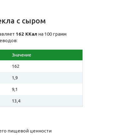
екла с сыром
тавляет
162 ККал
на 100 грамм
леводов:
Значение
162
1,9
9,1
13,4
 его пищевой ценности