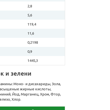
2,8
5,6
119,4
11,6
0,2198
0,9
1445,3
к и зелени
амины: Моно- и дисахариды, Зола,
енасыщеные жирные кислоты,
миний, Йод, Марганец, Хром, Фтор,
елезо, Хлор.