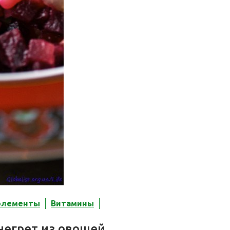
элементы
Витамины
негрет из овощей,