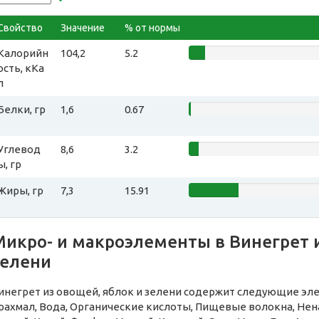
Свойство
Значение
% от нормы
Калорийн
104,2
5.2
ость, кКа
л
Белки, гр
1,6
0.67
Углевод
8,6
3.2
ы, гр
Жиры, гр
7,3
15.91
Микро- и макроэлементы в Винегрет и
зелени
инегрет из овощей, яблок и зелени содержит следующие эле
рахмал, Вода, Органические кислоты, Пищевые волокна, Н