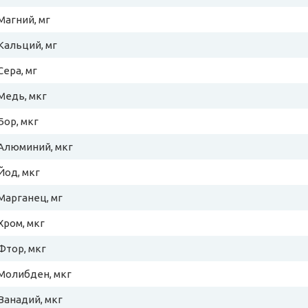
Магний, мг
Кальций, мг
Сера, мг
Медь, мкг
Бор, мкг
Алюминий, мкг
Йод, мкг
Марганец, мг
Хром, мкг
Фтор, мкг
Молибден, мкг
Ванадий, мкг