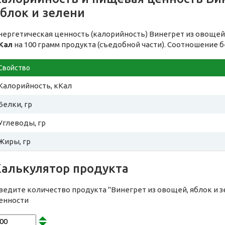
блок и зелени
нергетическая ценность (калорийность) Винегрет из овощей,
Кал
на 100 грамм продукта (съедобной части). Соотношение б
Свойство
Калорийность, кКал
Белки, гр
Углеводы, гр
Жиры, гр
Калькулятор продукта
ведите количество продукта "Винегрет из овощей, яблок и 
енности