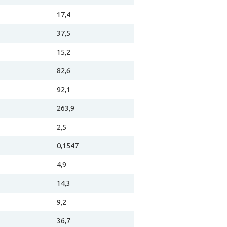
17,4
37,5
15,2
82,6
92,1
263,9
2,5
0,1547
4,9
14,3
9,2
36,7