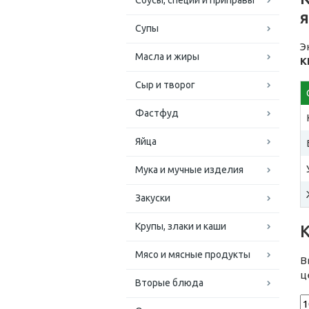
Соусы, специи и приправы
я
Супы
Э
Масла и жиры
К
Сыр и творог
Фастфуд
Яйца
Мука и мучные изделия
Закуски
Крупы, злаки и каши
Мясо и мясные продукты
В
ц
Вторые блюда