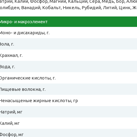
атрий, Калий, Фосфор, Магний, Кальций, Сера, Медь, Бор, Алю
олибден, Ванадий, Кобальт, Никель, Рубидий, Литий, Цинк, Ж
Микро- и макроэлемент
Моно- и дисахариды, г.
Зола, г.
Крахмал, г.
Вода, г.
Органические кислоты, г.
Пищевые волокна, г.
Ненасыщеные жирные кислоты, гр
Натрий, мг
Калий, мг
Фосфор, мг