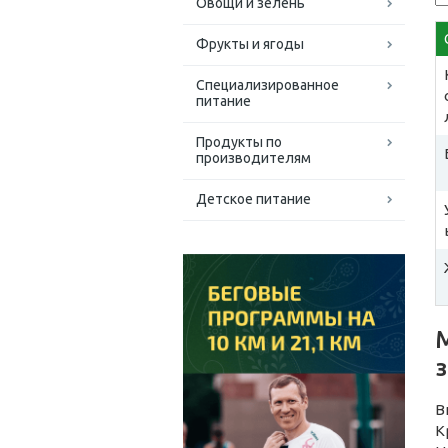
Овощи и зелень
Фрукты и ягоды
Специализированное
питание
Продукты по
производителям
Детское питание
В
К