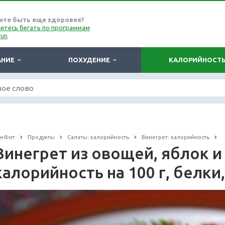
ите быть еще здоровее?
итесь бегать по программам
run
АНИЕ
ПОХУДЕНИЕ
КАЛОРИЙНОСТ
онФит
Продукты
Салаты: калорийность
Винегрет: калорийность
Винегрет из овощей, яблок и
калорийность на 100 г, белки