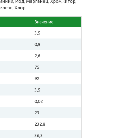
миний, Йод, Марганец, Хром, Фтор,
елезо, Хлор.
Значение
3,5
0,9
2,6
75
92
3,5
0,02
23
232,8
36,3