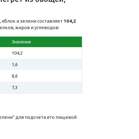
 яблок и зелени составляет
104,2
елков, жиров и углеводов:
Значение
104,2
1,6
8,6
7,3
зелени" для подсчета его пищевой