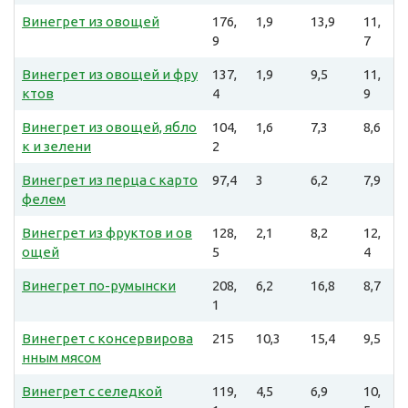
Винегрет из овощей
176,
1,9
13,9
11,
9
7
Винегрет из овощей и фру
137,
1,9
9,5
11,
ктов
4
9
Винегрет из овощей, ябло
104,
1,6
7,3
8,6
к и зелени
2
Винегрет из перца с карто
97,4
3
6,2
7,9
фелем
Винегрет из фруктов и ов
128,
2,1
8,2
12,
ощей
5
4
Винегрет по-румынски
208,
6,2
16,8
8,7
1
Винегрет с консервирова
215
10,3
15,4
9,5
нным мясом
Винегрет с селедкой
119,
4,5
6,9
10,