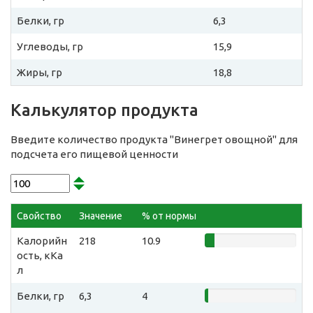
Белки, гр
6,3
Углеводы, гр
15,9
Жиры, гр
18,8
Калькулятор продукта
Введите количество продукта "Винегрет овощной" для
подсчета его пищевой ценности
Свойство
Значение
% от нормы
Калорийн
218
10.9
ость, кКа
л
Белки, гр
6,3
4