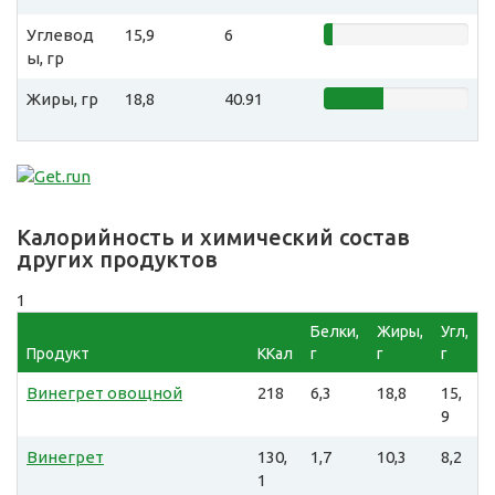
Углевод
15,9
6
ы, гр
Жиры, гр
18,8
40.91
Калорийность и химический состав
других продуктов
1
Белки,
Жиры,
Угл,
Продукт
ККал
г
г
г
Винегрет овощной
218
6,3
18,8
15,
9
Винегрет
130,
1,7
10,3
8,2
1