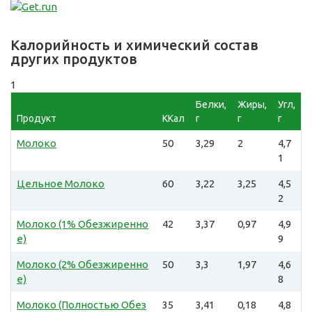
Калорийность и химический состав
других продуктов
1
Белки,
Жиры,
Угл,
Продукт
ККал
г
г
г
Молоко
50
3,29
2
4,7
1
Цельное Молоко
60
3,22
3,25
4,5
2
Молоко (1% Обезжиренно
42
3,37
0,97
4,9
е)
9
Молоко (2% Обезжиренно
50
3,3
1,97
4,6
е)
8
Молоко (Полностью Обез
35
3,41
0,18
4,8