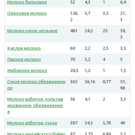
Молоко белковое
52
4,3
1
6,4
Ореховое молоко
126,
3,7
3,5
21,
2
3
Молоко сухое цельное
483
24,2
25
39,
3
Кислое молоко
60
2,2
2,5
3,5
Парное молоко
70
3,2
4
5
Имбирное молоко
20,5
1,2
1
1,5
Сухое молоко обезжиренн
362
36,16
0,77
51,
ое
98
Молоко взбитое, культив
56
4,1
2
5,3
ированное, обезжиренно
е
Молоко взбитое, сухое
387
34,3
5,78
49
Молоко индийского буйво
97
3,75
6,89
5,1