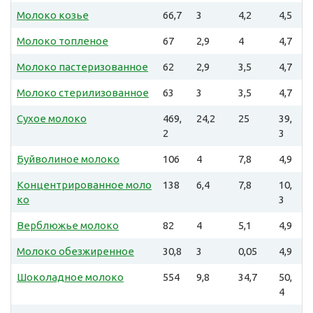
Молоко козье
66,7
3
4,2
4,5
Молоко топленое
67
2,9
4
4,7
Молоко пастеризованное
62
2,9
3,5
4,7
Молоко стерилизованное
63
3
3,5
4,7
Сухое молоко
469,
24,2
25
39,
2
3
Буйволиное молоко
106
4
7,8
4,9
Концентрированное моло
138
6,4
7,8
10,
ко
3
Верблюжье молоко
82
4
5,1
4,9
Молоко обезжиренное
30,8
3
0,05
4,9
Шоколадное молоко
554
9,8
34,7
50,
4