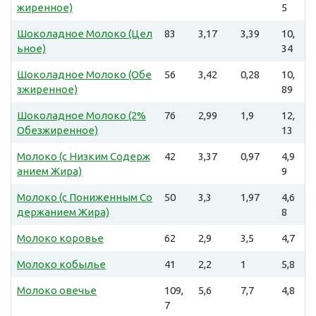
жиренное)
5
Шоколадное Молоко (Цел
83
3,17
3,39
10,
ьное)
34
Шоколадное Молоко (Обе
56
3,42
0,28
10,
зжиренное)
89
Шоколадное Молоко (2%
76
2,99
1,9
12,
Обезжиренное)
13
Молоко (с Низким Содерж
42
3,37
0,97
4,9
анием Жира)
9
Молоко (с Пониженным Со
50
3,3
1,97
4,6
держанием Жира)
8
Молоко коровье
62
2,9
3,5
4,7
Молоко кобылье
41
2,2
1
5,8
Молоко овечье
109,
5,6
7,7
4,8
7