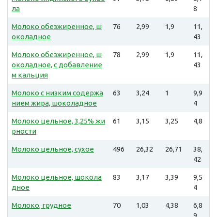
ла
8
Молоко обезжиренное, ш
76
2,99
1,9
11,
околадное
43
Молоко обезжиренное, ш
78
2,99
1,9
11,
околадное, с добавление
43
м кальция
Молоко с низким содержа
63
3,24
1
9,9
нием жира, шоколадное
4
Молоко цельное, 3,25% жи
61
3,15
3,25
4,8
рности
Молоко цельное, сухое
496
26,32
26,71
38,
42
Молоко цельное, шокола
83
3,17
3,39
9,5
дное
4
Молоко, грудное
70
1,03
4,38
6,8
9