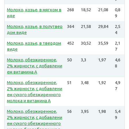
Молоко, козье, в мягком в
268
18,52
21,08
0,8
иде
9
Молоко, козье, в полутвер
364
21,58
29,84
2,5
дом виде
4
Молоко, козье, в твердом
452
30,52
35,59
2,1
виде
7
Молоко, обезжиренное,
50
3,3
1,97
4,6
2% жирности, с добавлени
8
ем витамина А
Молоко, обезжиренное,
51
3,48
1,92
4,9
2% жирности, с добавлени
7
ем сухого обезжиренного
молока и витамина А
Молоко, обезжиренное,
56
3,95
1,98
5,4
2% жирности, с добавлени
9
ем сухого обезжиренного