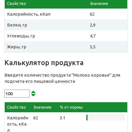
Свойство
Значение
Калорийность, кКал
62
Белки, гр
2,9
Углеводы, гр
4,7
Жиры, гр
3,5
Калькулятор продукта
Введите количество продукта "Молоко коровье" для
подсчета его пищевой ценности
Свойство
Значение
% от нормы
Калорийн
62
3.1
ость, кКа
л