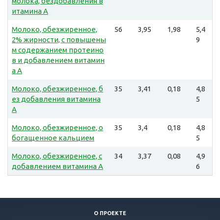
молока, бездобавления в
итамина А
Молоко, обезжиренное,
56
3,95
1,98
5,4
2% жирности, с повышены
9
м содержанием протеино
в и добавлением витамин
а А
Молоко, обезжиренное, б
35
3,41
0,18
4,8
ез добавления витамина
5
А
Молоко, обезжиренное, о
35
3,4
0,18
4,8
богащенное кальцием
5
Молоко, обезжиренное, с
34
3,37
0,08
4,9
добавлением витамина А
6
О ПРОЕКТЕ