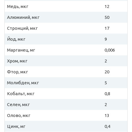
Медь, мкг
12
Алюминий, мкг
50
Стронций, мкг
17
Йод, мкг
9
Марганец, мг
0,006
Хром, мкг
2
Фтор, мкг
20
Молибден, мкг
5
Кобальт, мкг
0,8
Селен, мкг
2
Олово, мкг
13
Цинк, мг
0,4