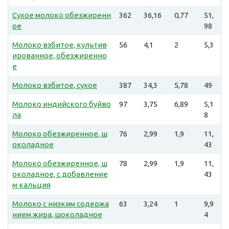
Сухое молоко обезжиренн
362
36,16
0,77
51,
ое
98
Молоко взбитое, культив
56
4,1
2
5,3
ированное, обезжиренно
е
Молоко взбитое, сухое
387
34,3
5,78
49
Молоко индийского буйво
97
3,75
6,89
5,1
ла
8
Молоко обезжиренное, ш
76
2,99
1,9
11,
околадное
43
Молоко обезжиренное, ш
78
2,99
1,9
11,
околадное, с добавление
43
м кальция
Молоко с низким содержа
63
3,24
1
9,9
нием жира, шоколадное
4