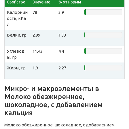
Свойство
Значение
% от нормы
Калорийн
78
3.9
ость, кКа
л
Белки, гр
2,99
1.33
Углевод
11,43
4.4
ы, гр
Жиры, гр
1,9
2.27
Микро- и макроэлементы в
Молоко обезжиренное,
шоколадное, с добавлением
кальция
Молоко обезжиренное, шоколадное, с добавлением