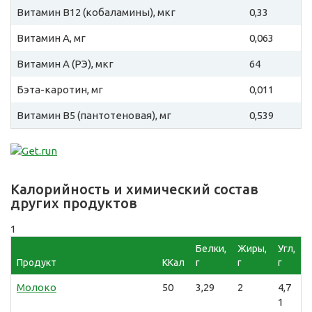
Витамин B12 (кобаламины), мкг
0,33
Витамин A, мг
0,063
Витамин A (РЭ), мкг
64
Бэта-каротин, мг
0,011
Витамин B5 (пантотеновая), мг
0,539
Калорийность и химический состав
других продуктов
1
Белки,
Жиры,
Угл,
Продукт
ККал
г
г
г
Молоко
50
3,29
2
4,7
1