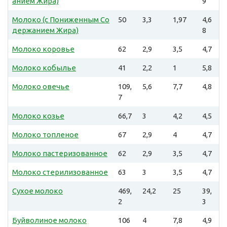
анием Жира)
9
Молоко (с Пониженным Со
50
3,3
1,97
4,6
держанием Жира)
8
Молоко коровье
62
2,9
3,5
4,7
Молоко кобылье
41
2,2
1
5,8
Молоко овечье
109,
5,6
7,7
4,8
7
Молоко козье
66,7
3
4,2
4,5
Молоко топленое
67
2,9
4
4,7
Молоко пастеризованное
62
2,9
3,5
4,7
Молоко стерилизованное
63
3
3,5
4,7
Сухое молоко
469,
24,2
25
39,
2
3
Буйволиное молоко
106
4
7,8
4,9