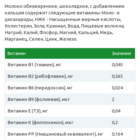
Молоко обезжиренное, шоколадное, с добавлением
кальция содержит следующие витамины: Моно- и
дисахариды, НЖК - Насыщенные жирные кислоты,
Холестерин, Зола, Крахмал, Вода, Пищевые волокна,
Натрий, Калий, Фосфор, Магний, Кальций, Медь,
Марганец, Селен, Цинк, Железо.
Витамин
Значение
Витамин B1 (тиамин), мг
0,045
Витамин B2 (рибофлавин), мг
0,565
Витамин B6 (пиридоксин), мг
0,024
Витамин B9 (фолиевая), мкг
2
Витамин E (ТЭ), мг
0,04
Витамин К (филлохинон), мкг
0,2
Витамин PP (Ниациновый эквивалент), мг
0,164