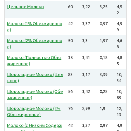
Цельное Молоко
60
3,22
3,25
4,5
2
Молоко (1% Обезжиренно
42
3,37
0,97
4,9
е)
9
Молоко (2% Обезжиренно
50
3,3
1,97
4,6
е)
8
Молоко (Полностью Обез
35
3,41
0,18
4,8
жиренное)
5
Шоколадное Молоко (Цел
83
3,17
3,39
10,
ьное)
34
Шоколадное Молоко (Обе
56
3,42
0,28
10,
зжиренное)
89
Шоколадное Молоко (2%
76
2,99
1,9
12,
Обезжиренное)
13
Молоко (с Низким Содерж
42
3,37
0,97
4,9