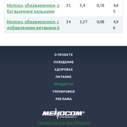
Молоко, обезжиренное, о
35
3,4
0,18
4,8
богащенное кальцием
5
Молоко, обезжиренное, с
34
3,37
0,08
4,9
добавлением витамина А
6
О ПРОЕКТЕ
ПОХУДЕНИЕ
ЗДОРОВЬЕ
ПИТАНИЕ
ПРОДУКТЫ
ТРЕНИРОВКИ
РЕКЛАМА
Разработка портала: Меноком