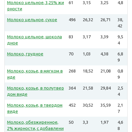
Молоко цельное, 3,25% жи
61
3,15
3,25
4,8
рности
Молоко цельное, сухое
496
26,32
26,71
38,
42
Молоко цельное, шокола
83
3,17
3,39
9,5
дное
4
Молоко, грудное
70
1,03
4,38
6,8
9
Молоко, козье, в мягком в
268
18,52
21,08
0,8
иде
9
Молоко, козье, в полутвер
364
21,58
29,84
2,5
дом виде
4
Молоко, козье, в твердом
452
30,52
35,59
2,1
виде
7
Молоко, обезжиренное,
50
3,3
1,97
4,6
2% жирности, с добавлени
8