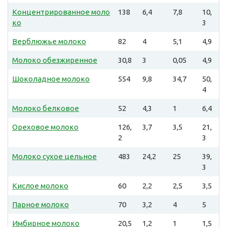
Концентрированное моло
138
6,4
7,8
10,
ко
3
Верблюжье молоко
82
4
5,1
4,9
Молоко обезжиренное
30,8
3
0,05
4,9
Шоколадное молоко
554
9,8
34,7
50,
4
Молоко белковое
52
4,3
1
6,4
Ореховое молоко
126,
3,7
3,5
21,
2
3
Молоко сухое цельное
483
24,2
25
39,
3
Кислое молоко
60
2,2
2,5
3,5
Парное молоко
70
3,2
4
5
Имбирное молоко
20,5
1,2
1
1,5