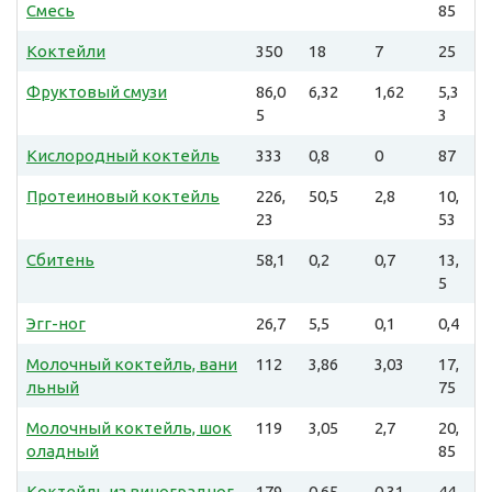
Смесь
85
Коктейли
350
18
7
25
Фруктовый смузи
86,0
6,32
1,62
5,3
5
3
Кислородный коктейль
333
0,8
0
87
Протеиновый коктейль
226,
50,5
2,8
10,
23
53
Сбитень
58,1
0,2
0,7
13,
5
Эгг-ног
26,7
5,5
0,1
0,4
Молочный коктейль, вани
112
3,86
3,03
17,
льный
75
Молочный коктейль, шок
119
3,05
2,7
20,
оладный
85
Коктейль из виноградног
179
0,65
0,31
44,