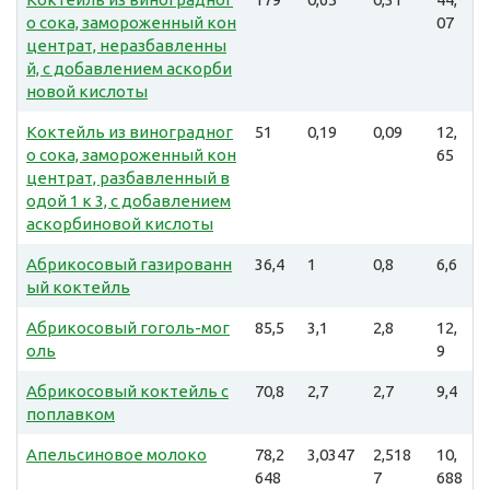
о сока, замороженный кон
07
центрат, неразбавленны
й, с добавлением аскорби
новой кислоты
Коктейль из виноградног
51
0,19
0,09
12,
о сока, замороженный кон
65
центрат, разбавленный в
одой 1 к 3, с добавлением
аскорбиновой кислоты
Абрикосовый газированн
36,4
1
0,8
6,6
ый коктейль
Абрикосовый гоголь-мог
85,5
3,1
2,8
12,
оль
9
Абрикосовый коктейль с
70,8
2,7
2,7
9,4
поплавком
Апельсиновое молоко
78,2
3,0347
2,518
10,
648
7
688