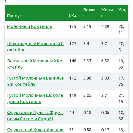
1
Белки,
Жиры,
Угл,
Продукт
ККал
г
г
г
Молочный Коктейль
135
3,19
4,89
20,
11
Шоколадный Молочный К
127
3,4
3,7
20,
октейль
5
Ванильный Молочный Ко
148
3,37
6,52
19,
ктейль
59
Густой Молочный Ванильн
112
3,86
3,03
17,
ый Коктейль
75
Густой Молочный Шокола
119
3,05
2,7
21,
дный Коктейль
15
Фруктовый Пунш (с Фрукт
44
0,18
0,06
10,
овым Соком и Содой)
82
Фруктовый Коктейль или
53
0,58
0,17
13,