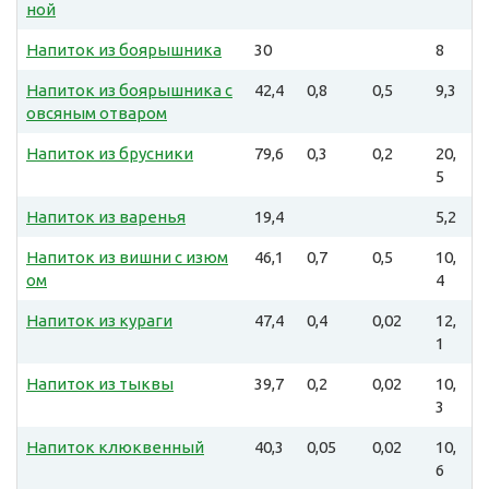
ной
Напиток из боярышника
30
8
Напиток из боярышника с
42,4
0,8
0,5
9,3
овсяным отваром
Напиток из брусники
79,6
0,3
0,2
20,
5
Напиток из варенья
19,4
5,2
Напиток из вишни с изюм
46,1
0,7
0,5
10,
ом
4
Напиток из кураги
47,4
0,4
0,02
12,
1
Напиток из тыквы
39,7
0,2
0,02
10,
3
Напиток клюквенный
40,3
0,05
0,02
10,
6