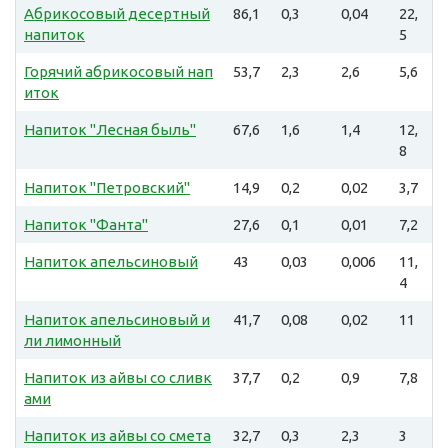
Абрикосовый десертный
86,1
0,3
0,04
22,
напиток
5
Горячий абрикосовый нап
53,7
2,3
2,6
5,6
иток
Напиток "Лесная быль"
67,6
1,6
1,4
12,
8
Напиток "Петровский"
14,9
0,2
0,02
3,7
Напиток "Фанта"
27,6
0,1
0,01
7,2
Напиток апельсиновый
43
0,03
0,006
11,
4
Напиток апельсиновый и
41,7
0,08
0,02
11
ли лимонный
Напиток из айвы со сливк
37,7
0,2
0,9
7,8
ами
Напиток из айвы со смета
32,7
0,3
2,3
3