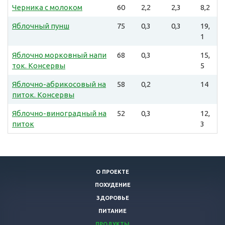
Черника с молоком
60
2,2
2,3
8,2
Яблочный пунш
75
0,3
0,3
19,
1
Яблочно морковный напи
68
0,3
15,
ток. Консервы
5
Яблочно-абрикосовый на
58
0,2
14
питок. Консервы
Яблочно-виноградный на
52
0,3
12,
питок
3
О ПРОЕКТЕ
ПОХУДЕНИЕ
ЗДОРОВЬЕ
ПИТАНИЕ
ПРОДУКТЫ