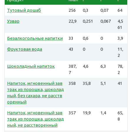
Тутовый дошаб
256
0,3
0,07
64
Узвар
22,9
0,251
0,067
4,5
61
Безалкогольные напитки
33
0,6
0
3,9
Фруктовая вода
43
0
0
11,
2
Шоколадный напиток
387,
4,6
6,3
78,
7
2
Напиток, мгновенный зав
358
35,8
5,1
41
трак из порошка, шоколад
ный, без сахара, не расств
оренный
Напиток, мгновенный зав
357
19,9
1,4
65,
трак из порошка, шоколад
8
ный, не расстворенный