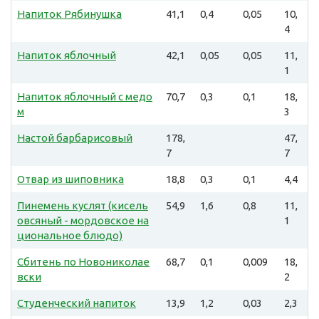
Напиток Рябинушка
41,1
0,4
0,05
10,
4
Напиток яблочный
42,1
0,05
0,05
11,
1
Напиток яблочный с медо
70,7
0,3
0,1
18,
м
3
Настой барбарисовый
178,
47,
7
7
Отвар из шиповника
18,8
0,3
0,1
4,4
Пинемень куслят (кисель
54,9
1,6
0,8
11,
овсяный - мордовское на
1
циональное блюдо)
Сбитень по Новониколае
68,7
0,1
0,009
18,
вски
2
Студенческий напиток
13,9
1,2
0,03
2,3