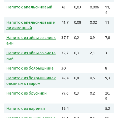
Напиток апельсиновый
43
0,03
0,006
11,
4
Напиток апельсиновый и
41,7
0,08
0,02
11
ли лимонный
Напиток из айвы со сливк
37,7
0,2
0,9
7,8
ами
Напиток из айвы со смета
32,7
0,3
2,3
3
ной
Напиток из боярышника
30
8
Напиток из боярышника с
42,4
0,8
0,5
9,3
овсяным отваром
Напиток из брусники
79,6
0,3
0,2
20,
5
Напиток из варенья
19,4
5,2