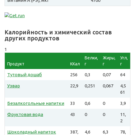
Витамин A (РЭ), мкг
4700
Калорийность и химический состав
других продуктов
1
Белки,
Жиры,
Угл,
Продукт
ККал
г
г
г
Тутовый дошаб
256
0,3
0,07
64
Узвар
22,9
0,251
0,067
4,5
61
Безалкогольные напитки
33
0,6
0
3,9
Фруктовая вода
43
0
0
11,
2
Шоколадный напиток
387,
4,6
6,3
78,