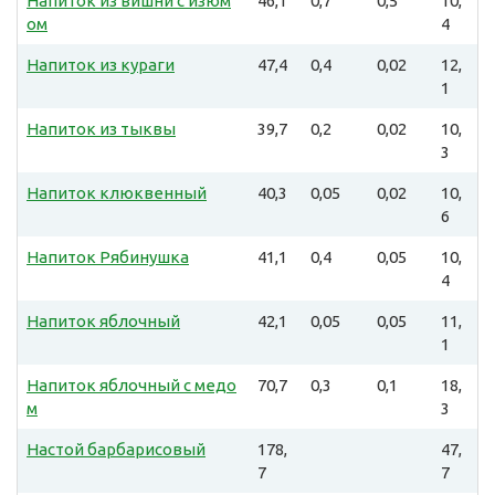
Напиток из вишни с изюм
46,1
0,7
0,5
10,
ом
4
Напиток из кураги
47,4
0,4
0,02
12,
1
Напиток из тыквы
39,7
0,2
0,02
10,
3
Напиток клюквенный
40,3
0,05
0,02
10,
6
Напиток Рябинушка
41,1
0,4
0,05
10,
4
Напиток яблочный
42,1
0,05
0,05
11,
1
Напиток яблочный с медо
70,7
0,3
0,1
18,
м
3
Настой барбарисовый
178,
47,
7
7