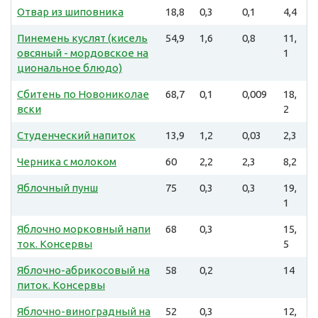
Отвар из шиповника
18,8
0,3
0,1
4,4
Пинемень куслят (кисель
54,9
1,6
0,8
11,
овсяный - мордовское на
1
циональное блюдо)
Сбитень по Новониколае
68,7
0,1
0,009
18,
вски
2
Студенческий напиток
13,9
1,2
0,03
2,3
Черника с молоком
60
2,2
2,3
8,2
Яблочный пунш
75
0,3
0,3
19,
1
Яблочно морковный напи
68
0,3
15,
ток. Консервы
5
Яблочно-абрикосовый на
58
0,2
14
питок. Консервы
Яблочно-виноградный на
52
0,3
12,