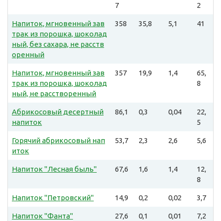
7
2
Напиток, мгновенный зав
358
35,8
5,1
41
трак из порошка, шоколад
ный, без сахара, не расств
оренный
Напиток, мгновенный зав
357
19,9
1,4
65,
трак из порошка, шоколад
8
ный, не расстворенный
Абрикосовый десертный
86,1
0,3
0,04
22,
напиток
5
Горячий абрикосовый нап
53,7
2,3
2,6
5,6
иток
Напиток "Лесная быль"
67,6
1,6
1,4
12,
8
Напиток "Петровский"
14,9
0,2
0,02
3,7
Напиток "Фанта"
27,6
0,1
0,01
7,2