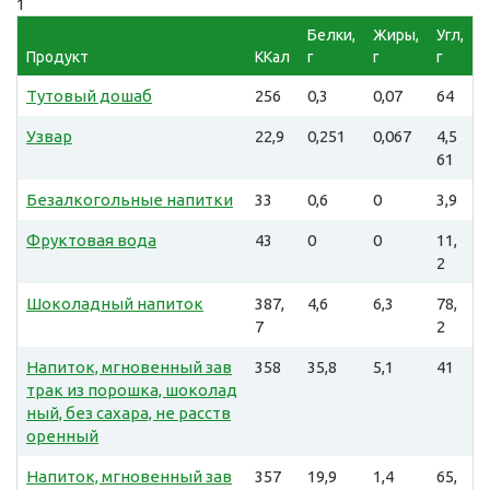
1
Белки,
Жиры,
Угл,
Продукт
ККал
г
г
г
Тутовый дошаб
256
0,3
0,07
64
Узвар
22,9
0,251
0,067
4,5
61
Безалкогольные напитки
33
0,6
0
3,9
Фруктовая вода
43
0
0
11,
2
Шоколадный напиток
387,
4,6
6,3
78,
7
2
Напиток, мгновенный зав
358
35,8
5,1
41
трак из порошка, шоколад
ный, без сахара, не расств
оренный
Напиток, мгновенный зав
357
19,9
1,4
65,