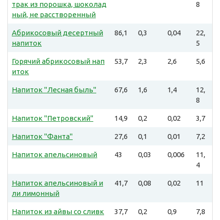
трак из порошка, шоколад
8
ный, не расстворенный
Абрикосовый десертный
86,1
0,3
0,04
22,
напиток
5
Горячий абрикосовый нап
53,7
2,3
2,6
5,6
иток
Напиток "Лесная быль"
67,6
1,6
1,4
12,
8
Напиток "Петровский"
14,9
0,2
0,02
3,7
Напиток "Фанта"
27,6
0,1
0,01
7,2
Напиток апельсиновый
43
0,03
0,006
11,
4
Напиток апельсиновый и
41,7
0,08
0,02
11
ли лимонный
Напиток из айвы со сливк
37,7
0,2
0,9
7,8