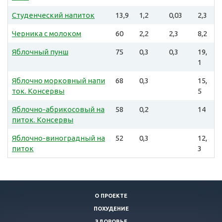
Студенческий напиток
13,9
1,2
0,03
2,3
Черника с молоком
60
2,2
2,3
8,2
Яблочный пунш
75
0,3
0,3
19,
1
Яблочно морковный напи
68
0,3
15,
ток. Консервы
5
Яблочно-абрикосовый на
58
0,2
14
питок. Консервы
Яблочно-виноградный на
52
0,3
12,
питок
3
О ПРОЕКТЕ
ПОХУДЕНИЕ
ЗДОРОВЬЕ