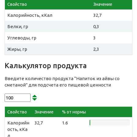
Свойство
Значение
Калорийность, кКал
32,7
Белки, гр
0,3
Углеводы, гр
3
Жиры, гр
2,3
Калькулятор продукта
Введите количество продукта "Напиток из айвы со
сметаной" для подсчета его пищевой ценности
Свойство
Значение
% от нормы
Калорийн
32,7
1.6
ость, кКа
л