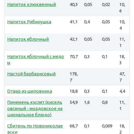
Напиток клюквенный
40,3
0,05
0,02
10,
6
Напиток Рябинушка
41,1
0,4
0,05
10,
4
Напиток яблочный
42,1
0,05
0,05
11,
1
Напиток яблочный с медо
70,7
0,3
0,1
18,
м
3
Настой барбарисовый
178,
47,
7
7
Отвар из шиповника
18,8
0,3
0,1
4,4
Пинемень куслят (кисель
54,9
1,6
0,8
11,
овсяный - мордовское на
1
циональное блюдо)
Сбитень по Новониколае
68,7
0,1
0,009
18,
вски
2