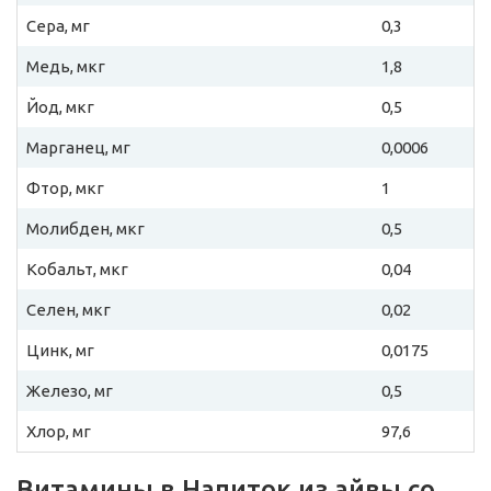
Сера, мг
0,3
Медь, мкг
1,8
Йод, мкг
0,5
Марганец, мг
0,0006
Фтор, мкг
1
Молибден, мкг
0,5
Кобальт, мкг
0,04
Селен, мкг
0,02
Цинк, мг
0,0175
Железо, мг
0,5
Хлор, мг
97,6
Витамины в Напиток из айвы со