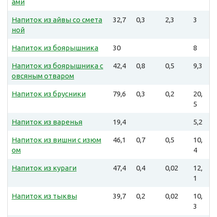
ами
Напиток из айвы со смета
32,7
0,3
2,3
3
ной
Напиток из боярышника
30
8
Напиток из боярышника с
42,4
0,8
0,5
9,3
овсяным отваром
Напиток из брусники
79,6
0,3
0,2
20,
5
Напиток из варенья
19,4
5,2
Напиток из вишни с изюм
46,1
0,7
0,5
10,
ом
4
Напиток из кураги
47,4
0,4
0,02
12,
1
Напиток из тыквы
39,7
0,2
0,02
10,
3