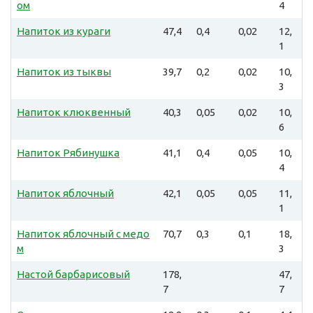
ом
4
Напиток из кураги
47,4
0,4
0,02
12,
1
Напиток из тыквы
39,7
0,2
0,02
10,
3
Напиток клюквенный
40,3
0,05
0,02
10,
6
Напиток Рябинушка
41,1
0,4
0,05
10,
4
Напиток яблочный
42,1
0,05
0,05
11,
1
Напиток яблочный с медо
70,7
0,3
0,1
18,
м
3
Настой барбарисовый
178,
47,
7
7