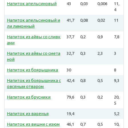
Напиток апельсиновый
43
0,03
0,006
11,
4
Напиток апельсиновый и
41,7
0,08
0,02
11
ли лимонный
Напиток из айвы со сливк
37,7
0,2
0,9
7,8
ами
Напиток из айвы со смета
32,7
0,3
2,3
3
ной
Напиток из боярышника
30
8
Напиток из боярышника с
42,4
0,8
0,5
9,3
овсяным отваром
Напиток из брусники
79,6
0,3
0,2
20,
5
Напиток из варенья
19,4
5,2
Напиток из вишни с изюм
46,1
0,7
0,5
10,