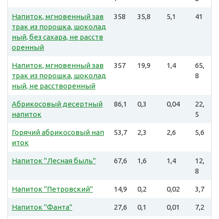
Напиток, мгновенный зав
358
35,8
5,1
41
трак из порошка, шоколад
ный, без сахара, не расств
оренный
Напиток, мгновенный зав
357
19,9
1,4
65,
трак из порошка, шоколад
8
ный, не расстворенный
Абрикосовый десертный
86,1
0,3
0,04
22,
напиток
5
Горячий абрикосовый нап
53,7
2,3
2,6
5,6
иток
Напиток "Лесная быль"
67,6
1,6
1,4
12,
8
Напиток "Петровский"
14,9
0,2
0,02
3,7
Напиток "Фанта"
27,6
0,1
0,01
7,2