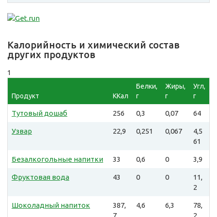
Калорийность и химический состав
других продуктов
1
Белки,
Жиры,
Угл,
Продукт
ККал
г
г
г
Тутовый дошаб
256
0,3
0,07
64
Узвар
22,9
0,251
0,067
4,5
61
Безалкогольные напитки
33
0,6
0
3,9
Фруктовая вода
43
0
0
11,
2
Шоколадный напиток
387,
4,6
6,3
78,
7
2