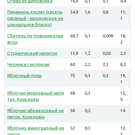
Отвар из шиповника
18,8
0,3
0,1
4,4
Пинемень куслят (кисель
54,9
1,6
0,8
11,
овсяный - мордовское на
1
циональное блюдо)
Сбитень по Новониколае
68,7
0,1
0,009
18,
вски
2
Студенческий напиток
13,9
1,2
0,03
2,3
Черника с молоком
60
2,2
2,3
8,2
Яблочный пунш
75
0,3
0,3
19,
1
Яблочно морковный напи
68
0,3
15,
ток. Консервы
5
Яблочно-абрикосовый на
58
0,2
14
питок. Консервы
Яблочно-виноградный на
52
0,3
12,
питок
3