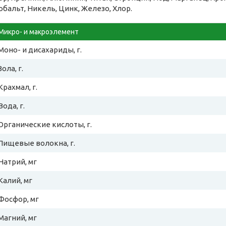
обальт, Никель, Цинк, Железо, Хлор.
Микро- и макроэлемент
Моно- и дисахариды, г.
Зола, г.
Крахмал, г.
Вода, г.
Органические кислоты, г.
Пищевые волокна, г.
Натрий, мг
Калий, мг
Фосфор, мг
Магний, мг