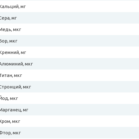
Кальций, мг
Сера, мг
Медь, мкг
Бор, мкг
Кремний, мг
Алюминий, мкг
Титан, мкг
Стронций, мкг
Йод, мкг
Марганец, мг
Хром, мкг
Фтор, мкг