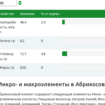
Свойство
Значение
% от нормы
Калорийн
48,4
2.4
ость, кКа
л
Белки, гр
0,2
0
Углевод
12,7
4.8
ы, гр
Жиры, гр
0,02
0
Микро- и макроэлементы в Абрикосо
брикосовый компот содержит следующие элементы: Моно- и д
рганические кислоты, Пищевые волокна, Натрий, Калий, Фосф
ор, Кремний, Алюминий, Титан, Стронций, Йод, Марганец, Хро