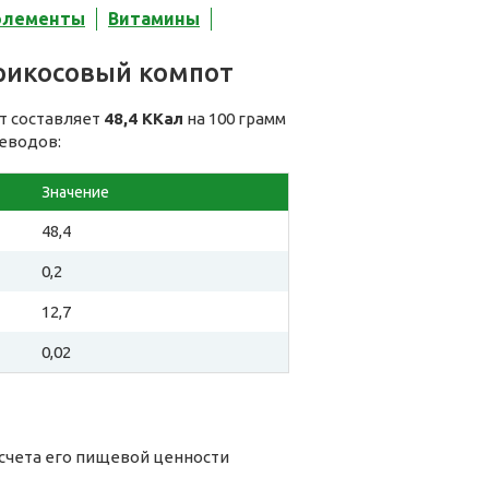
элементы
Витамины
рикосовый компот
т составляет
48,4 ККал
на 100 грамм
леводов:
Значение
48,4
0,2
12,7
0,02
счета его пищевой ценности