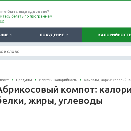
ите быть еще здоровее?
итесь бегать по программам
run
АНИЕ
ПОХУДЕНИЕ
КАЛОРИЙНОСТ
онФит
Продукты
Напитки: калорийность
Компоты, морсы: калорийно
Абрикосовый компот: калорий
белки, жиры, углеводы