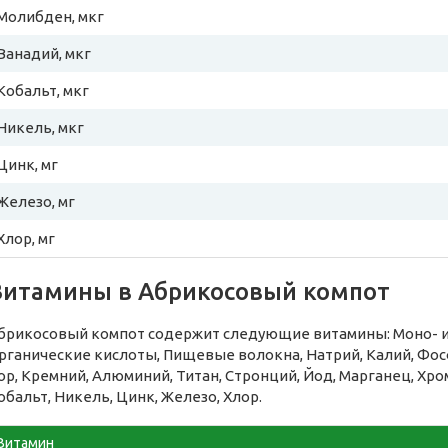
Молибден, мкг
Ванадий, мкг
Кобальт, мкг
Никель, мкг
Цинк, мг
Железо, мг
Хлор, мг
Витамины в Абрикосовый компот
брикосовый компот содержит следующие витамины: Моно- и д
рганические кислоты, Пищевые волокна, Натрий, Калий, Фосф
ор, Кремний, Алюминий, Титан, Стронций, Йод, Марганец, Хро
обальт, Никель, Цинк, Железо, Хлор.
Витамин