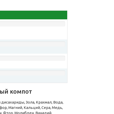
вый компот
исахариды, Зола, Крахмал, Вода,
ор, Магний, Кальций, Сера, Медь,
м, Фтор, Молибден, Ванадий,