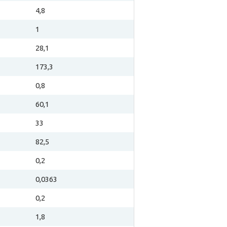
4,8
1
28,1
173,3
0,8
60,1
33
82,5
0,2
0,0363
0,2
1,8