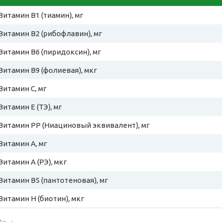
Витамин B1 (тиамин), мг
Витамин B2 (рибофлавин), мг
Витамин B6 (пиридоксин), мг
Витамин B9 (фолиевая), мкг
Витамин C, мг
Витамин E (ТЭ), мг
Витамин PP (Ниациновый эквивалент), мг
Витамин A, мг
Витамин A (РЭ), мкг
Витамин B5 (пантотеновая), мг
Витамин H (биотин), мкг