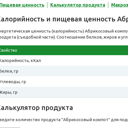
Пищевая ценность
Калькулятор продукта
Макро
Калорийность и пищевая ценность Аб
нергетическая ценность (калорийность) Абрикосовый компо
родукта (съедобной части). Соотношение белков, жиров и уг
Свойство
Калорийность, кКал
Белки, гр
Углеводы, гр
Жиры, гр
Калькулятор продукта
ведите количество продукта "Абрикосовый компот" для под