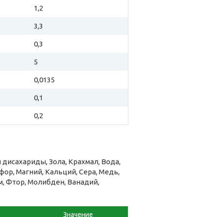
1,2
3,3
0,3
5
0,0135
0,1
0,2
исахариды, Зола, Крахмал, Вода,
ор, Магний, Кальций, Сера, Медь,
м, Фтор, Молибден, Ванадий,
Значение