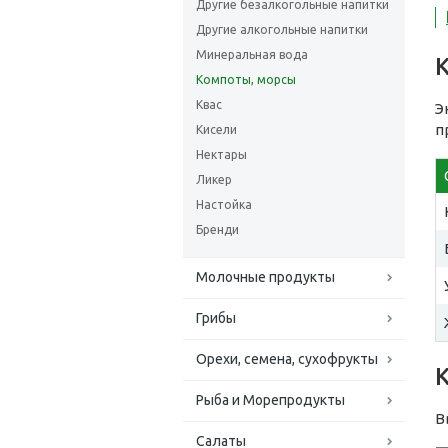
Другие безалкогольные напитки
Другие алкогольные напитки
Минеральная вода
Компоты, морсы
Квас
Э
п
Кисели
Нектары
Ликер
Настойка
Бренди
Молочные продукты
Грибы
Орехи, семена, сухофрукты
Рыба и Морепродукты
В
Салаты