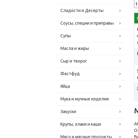
Сладости и Десерты
Соусы, специи и приправы
Супы
Масла и жиры
Сыр и творог
Фастфуд
Яйца
Мука и мучные изделия
Закуски
А
Крупы, злаки и каши
О
Б
Мясо и мясные продукты