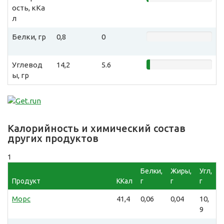
ость, кКа
л
Белки, гр
0,8
0
Углевод
14,2
5.6
ы, гр
Калорийность и химический состав
других продуктов
1
Белки,
Жиры,
Угл,
Продукт
ККал
г
г
г
Морс
41,4
0,06
0,04
10,
9