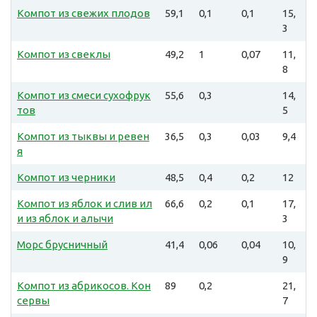
Компот из свежих плодов
59,1
0,1
0,1
15,
3
Компот из свеклы
49,2
1
0,07
11,
8
Компот из смеси сухофрук
55,6
0,3
14,
тов
5
Компот из тыквы и ревен
36,5
0,3
0,03
9,4
я
Компот из черники
48,5
0,4
0,2
12
Компот из яблок и слив ил
66,6
0,2
0,1
17,
и из яблок и алычи
3
Морс брусничный
41,4
0,06
0,04
10,
9
Компот из абрикосов. Кон
89
0,2
21,
сервы
7