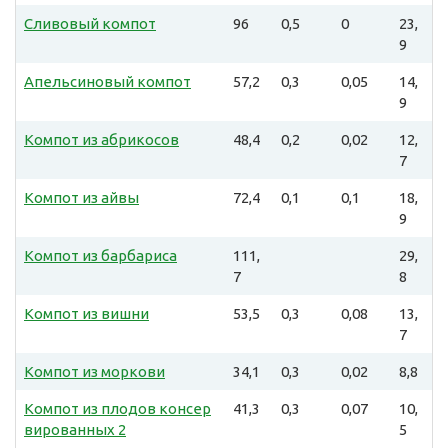
Сливовый компот
96
0,5
0
23,
9
Апельсиновый компот
57,2
0,3
0,05
14,
9
Компот из абрикосов
48,4
0,2
0,02
12,
7
Компот из айвы
72,4
0,1
0,1
18,
9
Компот из барбариса
111,
29,
7
8
Компот из вишни
53,5
0,3
0,08
13,
7
Компот из моркови
34,1
0,3
0,02
8,8
Компот из плодов консер
41,3
0,3
0,07
10,
вированных 2
5