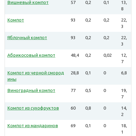
Вишневый компот
57
0,2
0,1
13,
8
Компот
93
0,2
0,2
22,
3
Яблочный компот
93
0,2
0,2
22,
3
Абрикосовый компот
48,4
0,2
0,02
12,
7
Компот из черной смород
28,8
0,1
0
6,8
ины
Виноградный компот
77
0,5
0
19,
7
Компот из сухофруктов
60
0,8
0
14,
2
Компот из мандаринов
69
0,1
0
18,
1