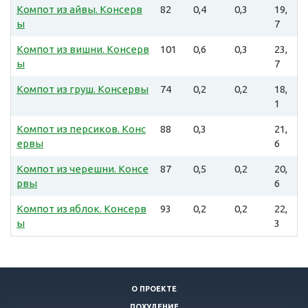
Компот из айвы. Консерв
82
0,4
0,3
19,
ы
7
Компот из вишни. Консерв
101
0,6
0,3
23,
ы
7
Компот из груш. Консервы
74
0,2
0,2
18,
1
Компот из персиков. Конс
88
0,3
21,
ервы
6
Компот из черешни. Консе
87
0,5
0,2
20,
рвы
6
Компот из яблок. Консерв
93
0,2
0,2
22,
ы
3
О ПРОЕКТЕ
ПОХУДЕНИЕ