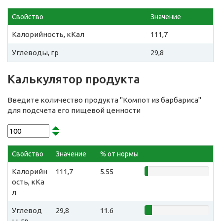
Свойство
Значение
Калорийность, кКал
111,7
Углеводы, гр
29,8
Калькулятор продукта
Введите количество продукта "Компот из барбариса"
для подсчета его пищевой ценности
Свойство
Значение
% от нормы
Калорийн
111,7
5.55
ость, кКа
л
Углевод
29,8
11.6
ы, гр