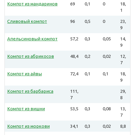
Компот из мандаринов
69
0,1
0
18,
1
Сливовый компот
96
0,5
0
23,
9
Апельсиновый компот
57,2
0,3
0,05
14,
9
Компот из абрикосов
48,4
0,2
0,02
12,
7
Компот из айвы
72,4
0,1
0,1
18,
9
Компот из барбариса
111,
29,
7
8
Компот из вишни
53,5
0,3
0,08
13,
7
Компот из моркови
34,1
0,3
0,02
8,8