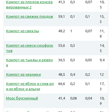
Компот из плодов консер
41,3
0,3
0,07
10,
вированных 2
5
Компот из свежих плодов
59,1
0,1
0,1
15,
3
Компот из свеклы
49,2
1
0,07
11,
8
Компот из смеси сухофрук
55,6
0,3
14,
тов
5
Компот из тыквы и ревен
36,5
0,3
0,03
9,4
я
Компот из черники
48,5
0,4
0,2
12
Компот из яблок и слив ил
66,6
0,2
0,1
17,
и из яблок и алычи
3
Морс брусничный
41,4
0,06
0,04
10,
9