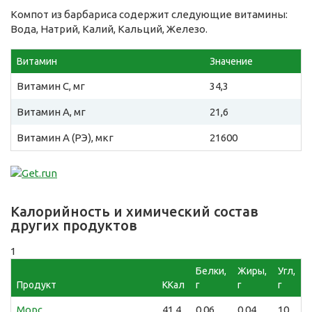
Компот из барбариса содержит следующие витамины:
Вода, Натрий, Калий, Кальций, Железо.
Витамин
Значение
Витамин C, мг
34,3
Витамин A, мг
21,6
Витамин A (РЭ), мкг
21600
Калорийность и химический состав
других продуктов
1
Белки,
Жиры,
Угл,
Продукт
ККал
г
г
г
Морс
41,4
0,06
0,04
10,