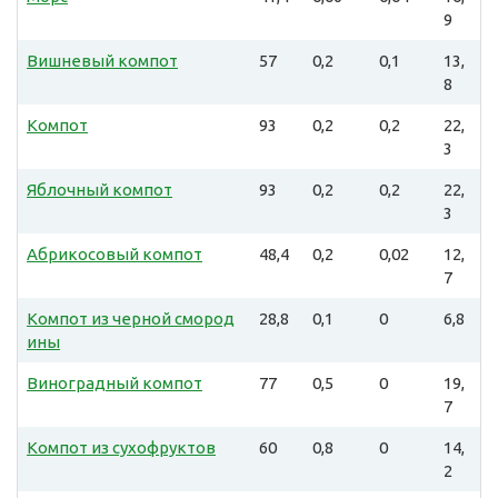
9
Вишневый компот
57
0,2
0,1
13,
8
Компот
93
0,2
0,2
22,
3
Яблочный компот
93
0,2
0,2
22,
3
Абрикосовый компот
48,4
0,2
0,02
12,
7
Компот из черной смород
28,8
0,1
0
6,8
ины
Виноградный компот
77
0,5
0
19,
7
Компот из сухофруктов
60
0,8
0
14,
2