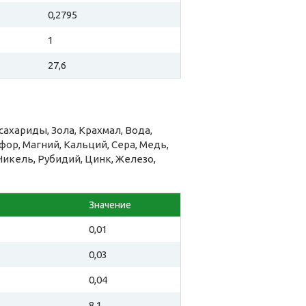
0,2795
1
27,6
ахариды, Зола, Крахмал, Вода,
ор, Магний, Кальций, Сера, Медь,
Никель, Рубидий, Цинк, Железо,
Значение
0,01
0,03
0,04
8,1