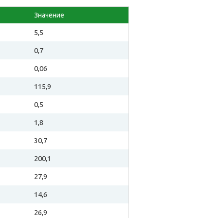
Значение
5,5
0,7
0,06
115,9
0,5
1,8
30,7
200,1
27,9
14,6
26,9