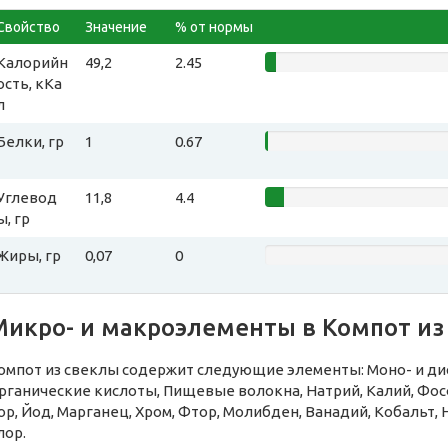
Свойство
Значение
% от нормы
Калорийн
49,2
2.45
ость, кКа
л
Белки, гр
1
0.67
Углевод
11,8
4.4
ы, гр
Жиры, гр
0,07
0
Микро- и макроэлементы в Компот из
омпот из свеклы содержит следующие элементы: Моно- и дис
рганические кислоты, Пищевые волокна, Натрий, Калий, Фосф
ор, Йод, Марганец, Хром, Фтор, Молибден, Ванадий, Кобальт, 
лор.