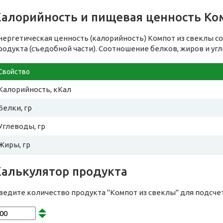
Калорийность и пищевая ценность Ко
нергетическая ценность (калорийность) Компот из свеклы с
родукта (съедобной части). Соотношение белков, жиров и уг
Свойство
Калорийность, кКал
Белки, гр
Углеводы, гр
Жиры, гр
Калькулятор продукта
ведите количество продукта "Компот из свеклы" для подсче