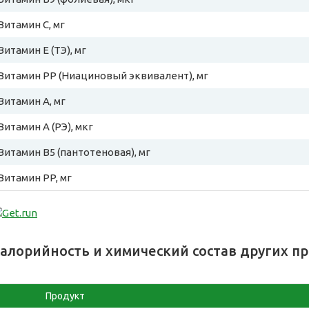
Витамин C, мг
Витамин E (ТЭ), мг
Витамин PP (Ниациновый эквивалент), мг
Витамин A, мг
Витамин A (РЭ), мкг
Витамин B5 (пантотеновая), мг
Витамин PP, мг
алорийность и химический состав других п
Продукт