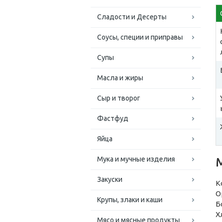
Сладости и Десерты
Соусы, специи и приправы
Супы
Масла и жиры
Сыр и творог
Фастфуд
Яйца
Мука и мучные изделия
Закуски
К
О
Крупы, злаки и каши
Б
Х
Мясо и мясные продукты