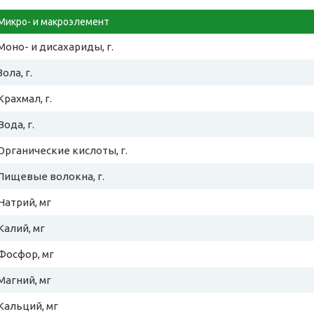
Микро- и макроэлемент
Моно- и дисахариды, г.
Зола, г.
Крахмал, г.
Вода, г.
Органические кислоты, г.
Пищевые волокна, г.
Натрий, мг
Калий, мг
Фосфор, мг
Магний, мг
Кальций, мг