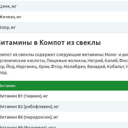
Цинк, мг
Железо, мг
Хлор, мг
Витамины в Компот из свеклы
омпот из свеклы содержит следующие витамины: Моно- и дис
рганические кислоты, Пищевые волокна, Натрий, Калий, Фосф
ор, Йод, Марганец, Хром, Фтор, Молибден, Ванадий, Кобальт, 
лор.
Витамин
Витамин B1 (тиамин), мг
Витамин B2 (рибофлавин), мг
Витамин B6 (пиридоксин), мг
Витамин B9 (фолиевая), мкг