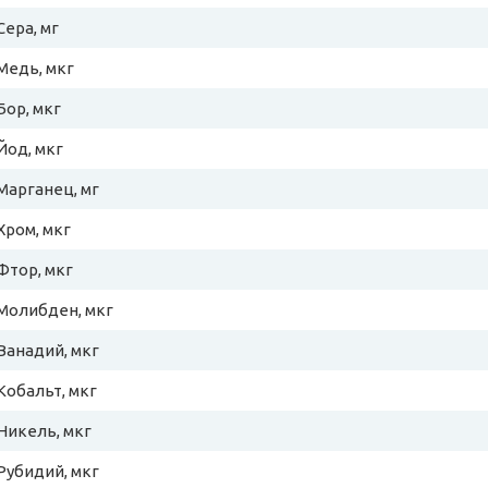
Сера, мг
Медь, мкг
Бор, мкг
Йод, мкг
Марганец, мг
Хром, мкг
Фтор, мкг
Молибден, мкг
Ванадий, мкг
Кобальт, мкг
Никель, мкг
Рубидий, мкг