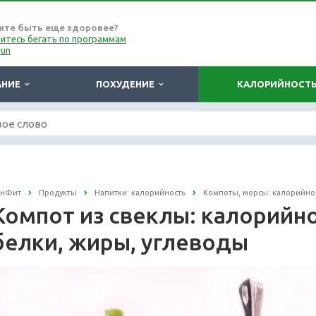
ите быть еще здоровее?
итесь бегать по программам
run
АНИЕ
ПОХУДЕНИЕ
КАЛОРИЙНОСТ
онФит
Продукты
Напитки: калорийность
Компоты, морсы: калорийно
Компот из свеклы: калорийнос
белки, жиры, углеводы