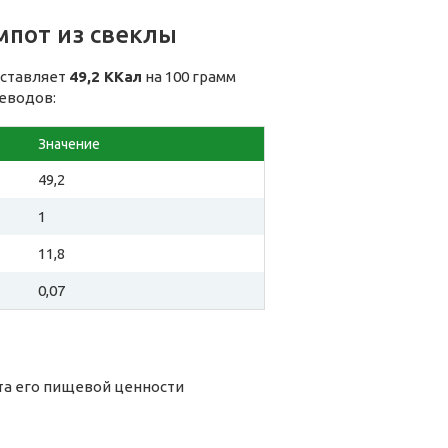
мпот из свеклы
оставляет
49,2 ККал
на 100 грамм
леводов:
Значение
49,2
1
11,8
0,07
та его пищевой ценности