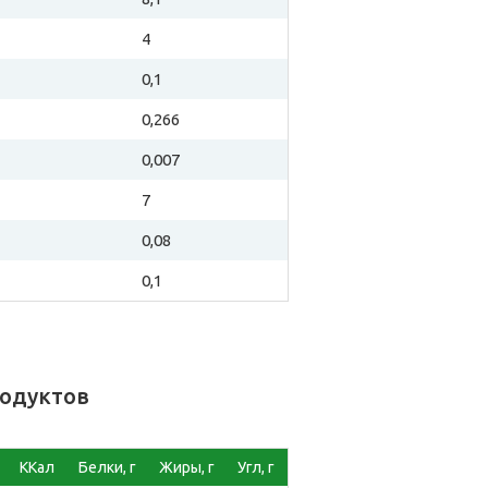
4
0,1
0,266
0,007
7
0,08
0,1
родуктов
ККал
Белки, г
Жиры, г
Угл, г