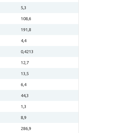
5,3
108,6
191,8
4,4
0,4213
12,7
13,5
6,4
44,3
1,3
8,9
286,9