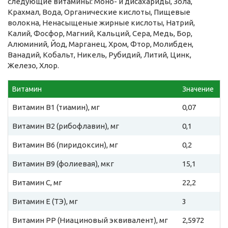
следующие витамины: Моно- и дисахариды, Зола,
Крахмал, Вода, Органические кислоты, Пищевые
волокна, Ненасыщеные жирные кислоты, Натрий,
Калий, Фосфор, Магний, Кальций, Сера, Медь, Бор,
Алюминий, Йод, Марганец, Хром, Фтор, Молибден,
Ванадий, Кобальт, Никель, Рубидий, Литий, Цинк,
Железо, Хлор.
Витамин
Значение
Витамин B1 (тиамин), мг
0,07
Витамин B2 (рибофлавин), мг
0,1
Витамин B6 (пиридоксин), мг
0,2
Витамин B9 (фолиевая), мкг
15,1
Витамин C, мг
22,2
Витамин E (ТЭ), мг
3
Витамин PP (Ниациновый эквивалент), мг
2,5972