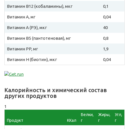
Витамин B12 (кобаламины), мкг
0,1
Витамин A, мг
0,04
Витамин A (РЭ), мкг
40
Витамин B5 (пантотеновая), мг
0,8
Витамин PP, мг
1,9
Витамин H (биотин), мкг
0,04
Калорийность и химический состав
других продуктов
1
Белки,
Жиры,
Угл,
Продукт
ККал
г
г
г