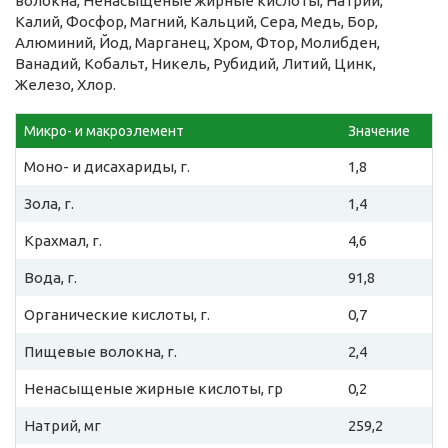
волокна, Ненасыщеные жирные кислоты, Натрий,
Калий, Фосфор, Магний, Кальций, Сера, Медь, Бор,
Алюминий, Йод, Марганец, Хром, Фтор, Молибден,
Ванадий, Кобальт, Никель, Рубидий, Литий, Цинк,
Железо, Хлор.
Микро- и макроэлемент
Значение
Моно- и дисахариды, г.
1,8
Зола, г.
1,4
Крахмал, г.
4,6
Вода, г.
91,8
Органические кислоты, г.
0,7
Пищевые волокна, г.
2,4
Ненасыщеные жирные кислоты, гр
0,2
Натрий, мг
259,2