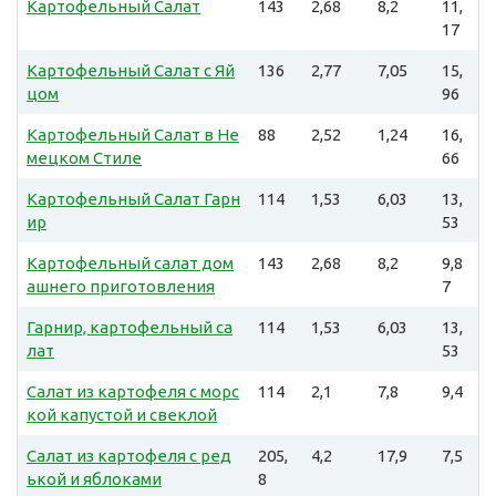
Картофельный Салат
143
2,68
8,2
11,
17
Картофельный Салат с Яй
136
2,77
7,05
15,
цом
96
Картофельный Салат в Не
88
2,52
1,24
16,
мецком Стиле
66
Картофельный Салат Гарн
114
1,53
6,03
13,
ир
53
Картофельный салат дом
143
2,68
8,2
9,8
ашнего приготовления
7
Гарнир, картофельный са
114
1,53
6,03
13,
лат
53
Салат из картофеля с морс
114
2,1
7,8
9,4
кой капустой и свеклой
Салат из картофеля с ред
205,
4,2
17,9
7,5
ькой и яблоками
8