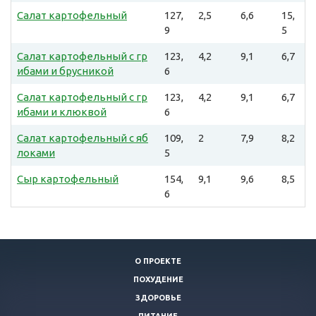
Салат картофельный
127,
2,5
6,6
15,
9
5
Салат картофельный с гр
123,
4,2
9,1
6,7
ибами и брусникой
6
Салат картофельный с гр
123,
4,2
9,1
6,7
ибами и клюквой
6
Салат картофельный с яб
109,
2
7,9
8,2
локами
5
Сыр картофельный
154,
9,1
9,6
8,5
6
О ПРОЕКТЕ
ПОХУДЕНИЕ
ЗДОРОВЬЕ