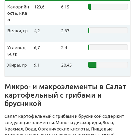
Калорийн
123,6
6.15
ость, кКа
л
Белки, гр
4,2
2.67
Углевод
6,7
2.4
ы, гр
Жиры, гр
9,1
20.45
Микро- и макроэлементы в Салат
картофельный с грибами и
брусникой
Салат картофельный с грибами и брусникой содержит
следующие элементы: Моно- и дисахариды, Зола,
Крахмал, Вода, Органические кислоты, Пищевые