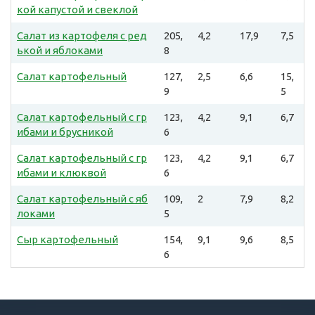
кой капустой и свеклой
Салат из картофеля с ред
205,
4,2
17,9
7,5
ькой и яблоками
8
Салат картофельный
127,
2,5
6,6
15,
9
5
Салат картофельный с гр
123,
4,2
9,1
6,7
ибами и брусникой
6
Салат картофельный с гр
123,
4,2
9,1
6,7
ибами и клюквой
6
Салат картофельный с яб
109,
2
7,9
8,2
локами
5
Сыр картофельный
154,
9,1
9,6
8,5
6