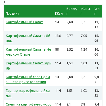
1
Белки,
Жиры,
Угл,
Продукт
ККал
г
г
г
Картофельный Салат
143
2,68
8,2
11,
17
Картофельный Салат с Яй
136
2,77
7,05
15,
цом
96
Картофельный Салат в Не
88
2,52
1,24
16,
мецком Стиле
66
Картофельный Салат Гарн
114
1,53
6,03
13,
ир
53
Картофельный салат дом
143
2,68
8,2
9,8
ашнего приготовления
7
Гарнир, картофельный са
114
1,53
6,03
13,
лат
53
Салат из картофеля с морс
114
2,1
7,8
9,4