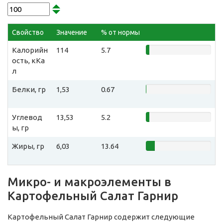
Свойство
Значение
% от нормы
Калорийн
114
5.7
ость, кКа
л
Белки, гр
1,53
0.67
Углевод
13,53
5.2
ы, гр
Жиры, гр
6,03
13.64
Микро- и макроэлементы в
Картофельный Салат Гарнир
Картофельный Салат Гарнир содержит следующие