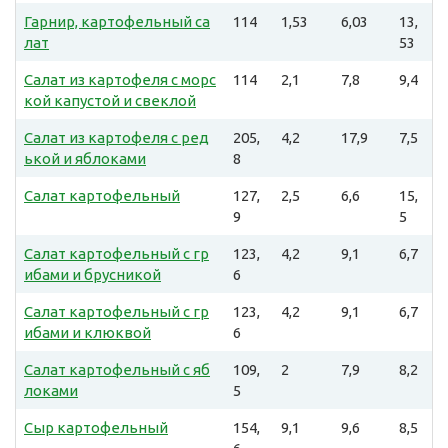
Гарнир, картофельный са
114
1,53
6,03
13,
лат
53
Салат из картофеля с морс
114
2,1
7,8
9,4
кой капустой и свеклой
Салат из картофеля с ред
205,
4,2
17,9
7,5
ькой и яблоками
8
Салат картофельный
127,
2,5
6,6
15,
9
5
Салат картофельный с гр
123,
4,2
9,1
6,7
ибами и брусникой
6
Салат картофельный с гр
123,
4,2
9,1
6,7
ибами и клюквой
6
Салат картофельный с яб
109,
2
7,9
8,2
локами
5
Сыр картофельный
154,
9,1
9,6
8,5