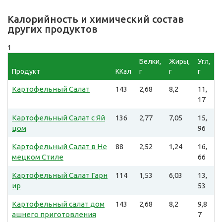
Калорийность и химический состав
других продуктов
1
Белки,
Жиры,
Угл,
Продукт
ККал
г
г
г
Картофельный Салат
143
2,68
8,2
11,
17
Картофельный Салат с Яй
136
2,77
7,05
15,
цом
96
Картофельный Салат в Не
88
2,52
1,24
16,
мецком Стиле
66
Картофельный Салат Гарн
114
1,53
6,03
13,
ир
53
Картофельный салат дом
143
2,68
8,2
9,8
ашнего приготовления
7