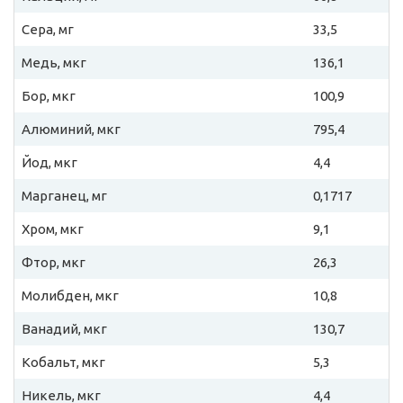
Сера, мг
33,5
Медь, мкг
136,1
Бор, мкг
100,9
Алюминий, мкг
795,4
Йод, мкг
4,4
Марганец, мг
0,1717
Хром, мкг
9,1
Фтор, мкг
26,3
Молибден, мкг
10,8
Ванадий, мкг
130,7
Кобальт, мкг
5,3
Никель, мкг
4,4