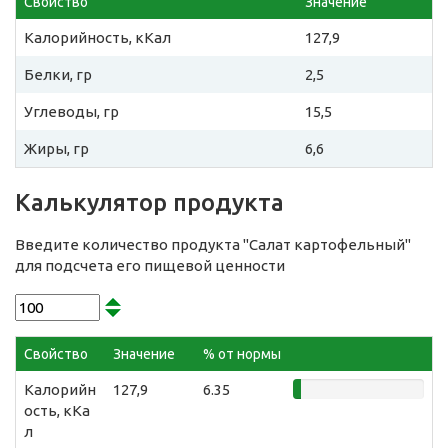
Свойство
Значение
Калорийность, кКал
127,9
Белки, гр
2,5
Углеводы, гр
15,5
Жиры, гр
6,6
Калькулятор продукта
Введите количество продукта "Салат картофельный"
для подсчета его пищевой ценности
Свойство
Значение
% от нормы
Калорийн
127,9
6.35
ость, кКа
л