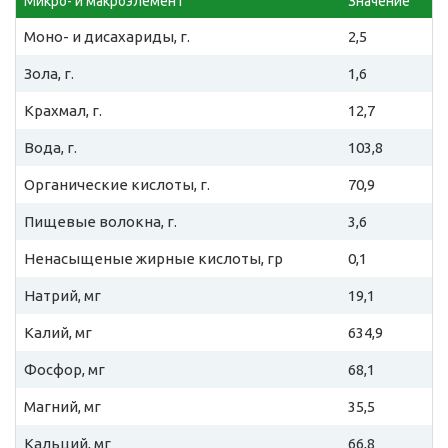
Микро- и макроэлемент
Значение
Моно- и дисахариды, г.
2,5
Зола, г.
1,6
Крахмал, г.
12,7
Вода, г.
103,8
Органические кислоты, г.
70,9
Пищевые волокна, г.
3,6
Ненасыщеные жирные кислоты, гр
0,1
Натрий, мг
19,1
Калий, мг
634,9
Фосфор, мг
68,1
Магний, мг
35,5
Кальций, мг
66,8