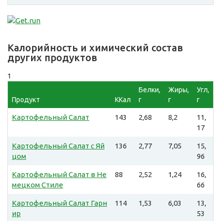
Калорийность и химический состав
других продуктов
1
Белки,
Жиры,
Угл,
Продукт
ККал
г
г
г
Картофельный Салат
143
2,68
8,2
11,
17
Картофельный Салат с Яй
136
2,77
7,05
15,
цом
96
Картофельный Салат в Не
88
2,52
1,24
16,
мецком Стиле
66
Картофельный Салат Гарн
114
1,53
6,03
13,
ир
53