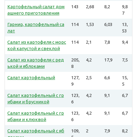
Картофельный салат дом
143
2,68
8,2
9,8
ашнего приготовления
7
Гарнир, картофельный са
114
1,53
6,03
13,
лат
53
Салат из картофеля с морс
114
2,1
7,8
9,4
кой капустой и свеклой
Салат из картофеля с ред
205,
4,2
17,9
7,5
ькой и яблоками
8
Салат картофельный
127,
2,5
6,6
15,
9
5
Салат картофельный с гр
123,
4,2
9,1
6,7
ибами и брусникой
6
Салат картофельный с гр
123,
4,2
9,1
6,7
ибами и клюквой
6
Салат картофельный с яб
109,
2
7,9
8,2