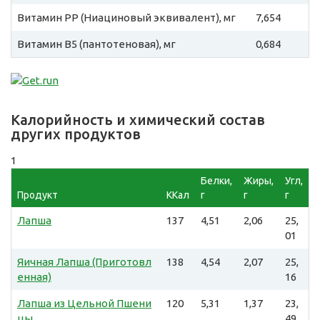
Витамин PP (Ниациновый эквивалент), мг
7,654
Витамин B5 (пантотеновая), мг
0,684
Калорийность и химический состав
других продуктов
1
Белки,
Жиры,
Угл,
Продукт
ККал
г
г
г
Лапша
137
4,51
2,06
25,
01
Яичная Лапша (Приготовл
138
4,54
2,07
25,
енная)
16
Лапша из Цельной Пшени
120
5,31
1,37
23,
цы
49