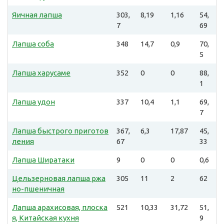
Яичная лапша
303,
8,19
1,16
54,
7
69
Лапша соба
348
14,7
0,9
70,
5
Лапша харусаме
352
0
0
88,
1
Лапша удон
337
10,4
1,1
69,
7
Лапша быстрого приготов
367,
6,3
17,87
45,
ления
67
33
Лапша Ширатаки
9
0
0
0,6
Цельзерновая лапша ржа
305
11
2
62
но-пшеничная
Лапша арахисовая, плоска
521
10,33
31,72
51,
я, Китайская кухня
9