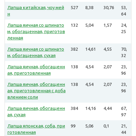
Лапша китайская, чоу мей
527
8,38
30,76
53,
н
64
Лапша яичная со шпинато
132
5,04
1,57
24,
м, обогащенная, приготов
25
ленная
Лапша яичная со шпинато
382
14,61
4,55
70,
м, обогащенная, сухая
32
Лапша яичная, обогащенн
138
4,54
2,07
23,
ая, приготовленная
96
Лапша яичная, обогащенн
138
4,54
2,07
23,
ая, приготовленная с доба
96
влением соли
Лапша яичная, обогащенн
384
14,16
4,44
67,
ая, сухая
97
Лапша японская, соба, при
99
5,06
0,1
21,
готовленная
44