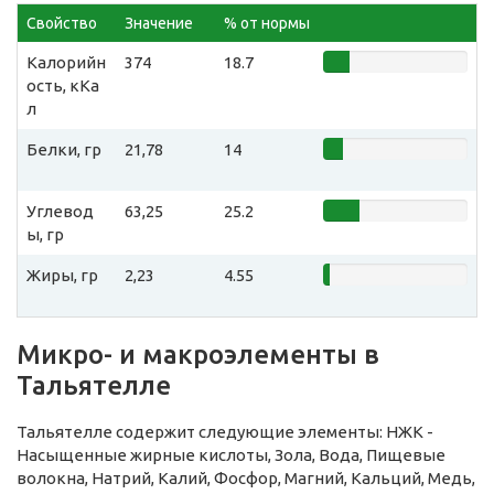
Свойство
Значение
% от нормы
Калорийн
374
18.7
ость, кКа
л
Белки, гр
21,78
14
Углевод
63,25
25.2
ы, гр
Жиры, гр
2,23
4.55
Микро- и макроэлементы в
Тальятелле
Тальятелле содержит следующие элементы: НЖК -
Насыщенные жирные кислоты, Зола, Вода, Пищевые
волокна, Натрий, Калий, Фосфор, Магний, Кальций, Медь,