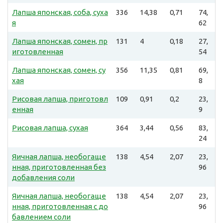
Лапша японская, соба, суха
336
14,38
0,71
74,
я
62
Лапша японская, сомен, пр
131
4
0,18
27,
иготовленная
54
Лапша японская, сомен, су
356
11,35
0,81
69,
хая
8
Рисовая лапша, приготовл
109
0,91
0,2
23,
енная
9
Рисовая лапша, сухая
364
3,44
0,56
83,
24
Яичная лапша, необогаще
138
4,54
2,07
23,
нная, приготовленная без
96
добавления соли
Яичная лапша, необогаще
138
4,54
2,07
23,
нная, приготовленная с до
96
бавлением соли