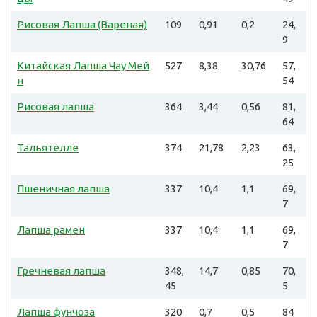
Рисовая Лапша (Вареная)
109
0,91
0,2
24,
9
Китайская Лапша Чау Мей
527
8,38
30,76
57,
н
54
Рисовая лапша
364
3,44
0,56
81,
64
Тальятелле
374
21,78
2,23
63,
25
Пшеничная лапша
337
10,4
1,1
69,
7
Лапша рамен
337
10,4
1,1
69,
7
Гречневая лапша
348,
14,7
0,85
70,
45
5
Лапша фунчоза
320
0,7
0,5
84