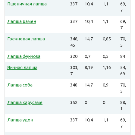
Пшеничная лапша
337
10,4
1,1
69,
7
Лапша рамен
337
10,4
1,1
69,
7
Гречневая лапша
348,
14,7
0,85
70,
45
5
Лапша фунчоза
320
0,7
0,5
84
Яичная лапша
303,
8,19
1,16
54,
7
69
Лапша соба
348
14,7
0,9
70,
5
Лапша харусаме
352
0
0
88,
1
Лапша удон
337
10,4
1,1
69,
7