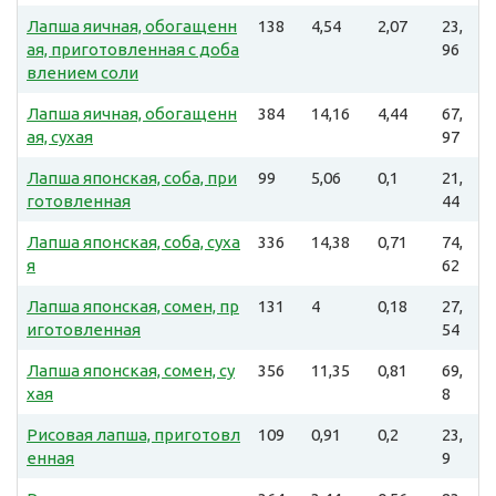
Лапша яичная, обогащенн
138
4,54
2,07
23,
ая, приготовленная с доба
96
влением соли
Лапша яичная, обогащенн
384
14,16
4,44
67,
ая, сухая
97
Лапша японская, соба, при
99
5,06
0,1
21,
готовленная
44
Лапша японская, соба, суха
336
14,38
0,71
74,
я
62
Лапша японская, сомен, пр
131
4
0,18
27,
иготовленная
54
Лапша японская, сомен, су
356
11,35
0,81
69,
хая
8
Рисовая лапша, приготовл
109
0,91
0,2
23,
енная
9