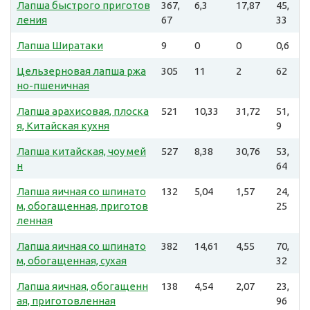
Лапша быстрого приготов
367,
6,3
17,87
45,
ления
67
33
Лапша Ширатаки
9
0
0
0,6
Цельзерновая лапша ржа
305
11
2
62
но-пшеничная
Лапша арахисовая, плоска
521
10,33
31,72
51,
я, Китайская кухня
9
Лапша китайская, чоу мей
527
8,38
30,76
53,
н
64
Лапша яичная со шпинато
132
5,04
1,57
24,
м, обогащенная, приготов
25
ленная
Лапша яичная со шпинато
382
14,61
4,55
70,
м, обогащенная, сухая
32
Лапша яичная, обогащенн
138
4,54
2,07
23,
ая, приготовленная
96