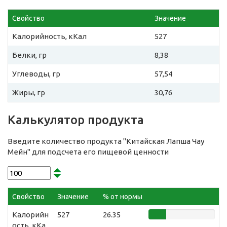
Свойство
Значение
Калорийность, кКал
527
Белки, гр
8,38
Углеводы, гр
57,54
Жиры, гр
30,76
Калькулятор продукта
Введите количество продукта "Китайская Лапша Чау
Мейн" для подсчета его пищевой ценности
Свойство
Значение
% от нормы
Калорийн
527
26.35
ость, кКа