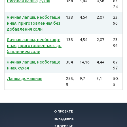
Рисовая лапша, сухая
364
3,44
0,56
83,
24
Яичная лапша, необогаще
138
4,54
2,07
23,
нная, приготовленная без
96
добавления соли
Яичная лапша, необогаще
138
4,54
2,07
23,
нная, приготовленная с до
96
бавлением соли
Яичная лапша, необогаще
384
14,16
4,44
67,
нная, сухая
97
Лапша домашняя
255,
9,7
3,1
50,
9
5
О ПРОЕКТЕ
ПОХУДЕНИЕ
ЗДОРОВЬЕ