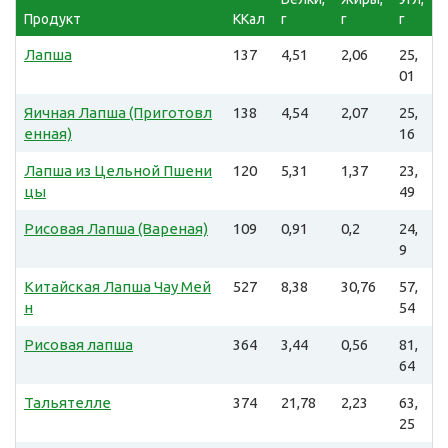
Продукт
ККал
г
г
г
Лапша
137
4,51
2,06
25,
01
Яичная Лапша (Приготовл
138
4,54
2,07
25,
енная)
16
Лапша из Цельной Пшени
120
5,31
1,37
23,
цы
49
Рисовая Лапша (Вареная)
109
0,91
0,2
24,
9
Китайская Лапша Чау Мей
527
8,38
30,76
57,
н
54
Рисовая лапша
364
3,44
0,56
81,
64
Тальятелле
374
21,78
2,23
63,
25