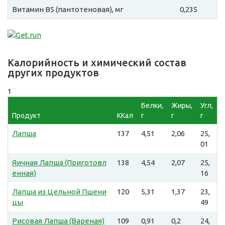
Витамин B5 (пантотеновая), мг
0,235
Калорийность и химический состав
других продуктов
1
Белки,
Жиры,
Угл,
Продукт
ККал
г
г
г
Лапша
137
4,51
2,06
25,
01
Яичная Лапша (Приготовл
138
4,54
2,07
25,
енная)
16
Лапша из Цельной Пшени
120
5,31
1,37
23,
цы
49
Рисовая Лапша (Вареная)
109
0,91
0,2
24,