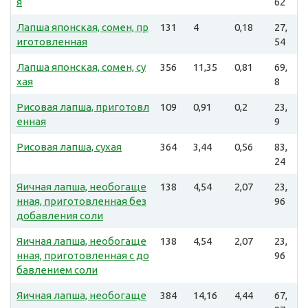
я
62
Лапша японская, сомен, пр
131
4
0,18
27,
иготовленная
54
Лапша японская, сомен, су
356
11,35
0,81
69,
хая
8
Рисовая лапша, приготовл
109
0,91
0,2
23,
енная
9
Рисовая лапша, сухая
364
3,44
0,56
83,
24
Яичная лапша, необогаще
138
4,54
2,07
23,
нная, приготовленная без
96
добавления соли
Яичная лапша, необогаще
138
4,54
2,07
23,
нная, приготовленная с до
96
бавлением соли
Яичная лапша, необогаще
384
14,16
4,44
67,