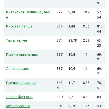
9
Китайская Лапша Чау Мей
527
8,38
30,76
57,
н
54
Рисовая лапша
364
3,44
0,56
81,
64
Тальятелле
374
21,78
2,23
63,
25
Пшеничная лапша
337
10,4
1,1
69,
7
Лапша рамен
337
10,4
1,1
69,
7
Гречневая лапша
348,
14,7
0,85
70,
45
5
Лапша фунчоза
320
0,7
0,5
84
Яичная лапша
303,
8,19
1,16
54,