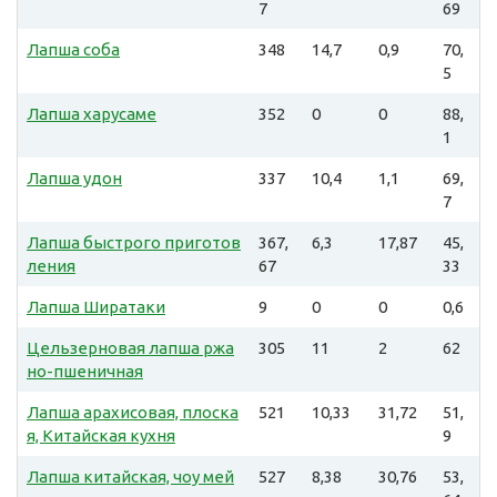
7
69
Лапша соба
348
14,7
0,9
70,
5
Лапша харусаме
352
0
0
88,
1
Лапша удон
337
10,4
1,1
69,
7
Лапша быстрого приготов
367,
6,3
17,87
45,
ления
67
33
Лапша Ширатаки
9
0
0
0,6
Цельзерновая лапша ржа
305
11
2
62
но-пшеничная
Лапша арахисовая, плоска
521
10,33
31,72
51,
я, Китайская кухня
9
Лапша китайская, чоу мей
527
8,38
30,76
53,