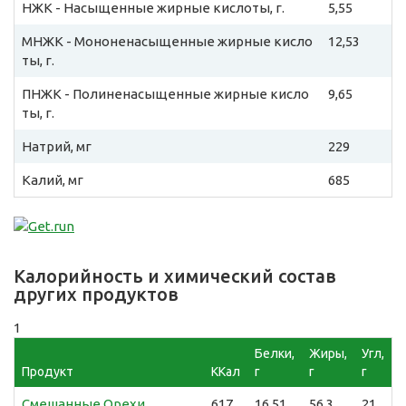
НЖК - Насыщенные жирные кислоты, г.
5,55
МНЖК - Мононенасыщенные жирные кисло
12,53
ты, г.
ПНЖК - Полиненасыщенные жирные кисло
9,65
ты, г.
Натрий, мг
229
Калий, мг
685
Калорийность и химический состав
других продуктов
1
Белки,
Жиры,
Угл,
Продукт
ККал
г
г
г
Смешанные Орехи
617
16,51
56,3
21,