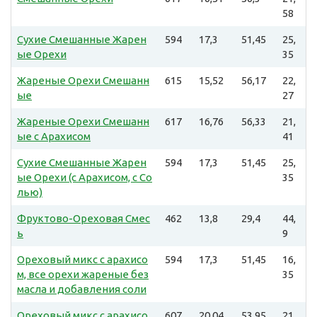
58
Сухие Смешанные Жарен
594
17,3
51,45
25,
ые Орехи
35
Жареные Орехи Смешанн
615
15,52
56,17
22,
ые
27
Жареные Орехи Смешанн
617
16,76
56,33
21,
ые с Арахисом
41
Сухие Смешанные Жарен
594
17,3
51,45
25,
ые Орехи (с Арахисом, с Со
35
лью)
Фруктово-Ореховая Смес
462
13,8
29,4
44,
ь
9
Ореховый микс с арахисо
594
17,3
51,45
16,
м, все орехи жареные без
35
масла и добавления соли
Ореховый микс с арахисо
607
20,04
53,95
21,