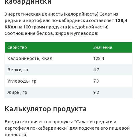
кабардински
Энергетическая ценность (калорийность) Салат из
редьки и картофеля по-кабардински составляет
128,4
ККал
на 100 грамм продукта (съедобной части).
Соотношение белков, жиров и углеводов:
Свойство
Значение
Калорийность, кКал
128,4
Белки, гр
4,7
Углеводы, гр
7,3
Жиры, гр
9,2
Калькулятор продукта
Введите количество продукта "Салат из редьки и
картофеля по-кабардински" для подсчета его пищевой
ценности