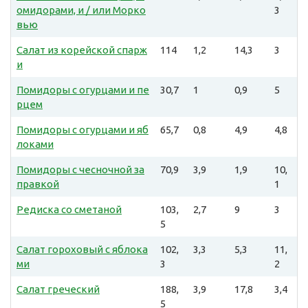
омидорами, и / или Морко
3
вью
Салат из корейской спарж
114
1,2
14,3
3
и
Помидоры с огурцами и пе
30,7
1
0,9
5
рцем
Помидоры с огурцами и яб
65,7
0,8
4,9
4,8
локами
Помидоры с чесночной за
70,9
3,9
1,9
10,
правкой
1
Редиска со сметаной
103,
2,7
9
3
5
Салат гороховый с яблока
102,
3,3
5,3
11,
ми
3
2
Салат греческий
188,
3,9
17,8
3,4
5