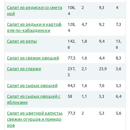
Салат из редиски со смета
106,
2
9,3
4
ной
4
Салат из редьки и картоф
128,
4,7
9,2
7,3
еля по-кабардински
4
Салат из репы
142,
1,8
9,4
13,
6
6
Салат из свежих овощей
77,5
1,6
4,4
8,3
Салат из спаржи
237,
2,1
23,9
3,6
5
Салат из сырых овощей
94,3
1,6
7,6
5,3
Салат из сырых овощей с
58
1,1
3,3
6,4
яблоками
Салат из цветной капусты,
77,3
2
5,3
5,6
свежих огурцов и помидо
ров