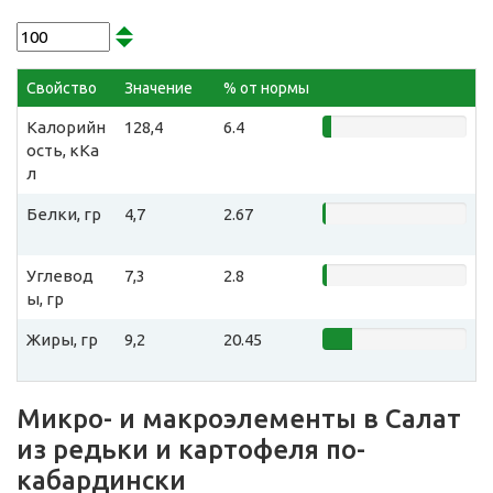
Свойство
Значение
% от нормы
Калорийн
128,4
6.4
ость, кКа
л
Белки, гр
4,7
2.67
Углевод
7,3
2.8
ы, гр
Жиры, гр
9,2
20.45
Микро- и макроэлементы в Салат
из редьки и картофеля по-
кабардински