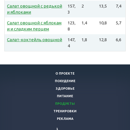
Салат овощной с редькой
157,
2
13,5
7,4
и яблоками
3
Салат овощной с яблокам
123,
1,4
10,8
5,7
и и сладким перцем
8
Салат-коктейль овощной
147,
1,8
12,8
6,6
4
О ПРОЕКТЕ
ПОХУДЕНИЕ
ЗДОРОВЬЕ
ПИТАНИЕ
ПРОДУКТЫ
ТРЕНИРОВКИ
РЕКЛАМА