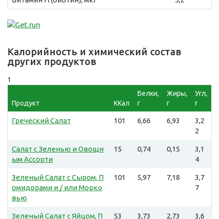
Калорийность и химический состав
других продуктов
1
Белки,
Жиры,
Угл,
Продукт
ККал
г
г
г
Греческий Салат
101
6,66
6,93
3,2
2
Салат с Зеленью и Овощн
15
0,74
0,15
3,1
ым Ассорти
4
Зеленый Салат с Сыром, П
101
5,97
7,18
3,7
омидорами и / или Морко
7
вью
Зеленый Салат с Яйцом, П
53
3,73
2,73
3,6