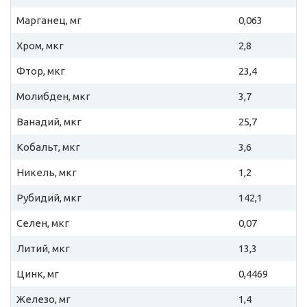
Марганец, мг
0,063
Хром, мкг
2,8
Фтор, мкг
23,4
Молибден, мкг
3,7
Ванадий, мкг
25,7
Кобальт, мкг
3,6
Никель, мкг
1,2
Рубидий, мкг
142,1
Селен, мкг
0,07
Литий, мкг
13,3
Цинк, мг
0,4469
Железо, мг
1,4