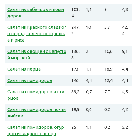
Салат из кабачков и поми
103,
1,1
9
4,8
доров
4
Салат из красного сладког
247,
10
5,3
42,
о перца, зеленого горошк
2
4
а и риса
Салат из овощей с капусто
136,
2
10,6
9,1
й морской
8
Салат из перца
173
1,1
16,9
4,4
Салат из помидоров
146
4,4
12,4
4,4
Салат из помидоров и огу
89,2
0,7
7,7
4,5
рцов
Салат из помидоров по-чи
19,9
0,6
0,2
4,2
лийски
Салат из помидоров, огур
25
1,1
0,2
5,2
цов и сладкого перца