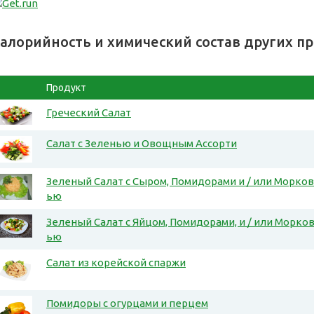
алорийность и химический состав других п
Продукт
Греческий Салат
Салат с Зеленью и Овощным Ассорти
Зеленый Салат с Сыром, Помидорами и / или Морков
ью
Зеленый Салат с Яйцом, Помидорами, и / или Морко
ью
Салат из корейской спаржи
Помидоры с огурцами и перцем