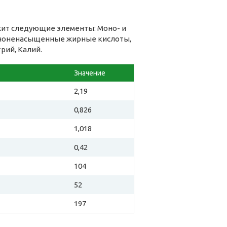
жит следующие элементы: Моно- и
ононенасыщенные жирные кислоты,
рий, Калий.
Значение
2,19
0,826
1,018
0,42
104
52
197