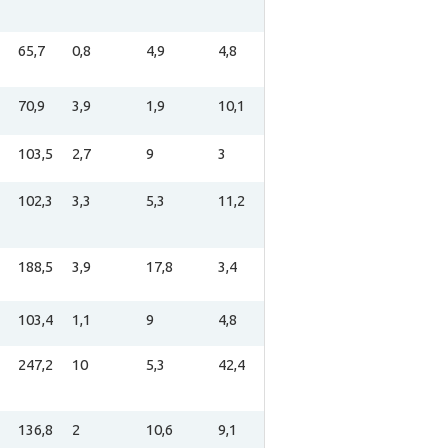
65,7
0,8
4,9
4,8
70,9
3,9
1,9
10,1
103,5
2,7
9
3
102,3
3,3
5,3
11,2
188,5
3,9
17,8
3,4
103,4
1,1
9
4,8
247,2
10
5,3
42,4
136,8
2
10,6
9,1