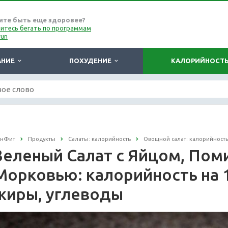
ите быть еще здоровее?
итесь бегать по программам
run
АНИЕ
ПОХУДЕНИЕ
КАЛОРИЙНОСТ
онФит
Продукты
Салаты: калорийность
Овощной салат: калорийност
Зеленый Салат с Яйцом, Поми
Морковью: калорийность на 1
жиры, углеводы