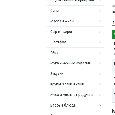
Соусы, специи и приправы
В
Супы
п
Масла и жиры
Сыр и творог
Фастфуд
Яйца
Мука и мучные изделия
Закуски
Крупы, злаки и каши
Мясо и мясные продукты
Вторые блюда