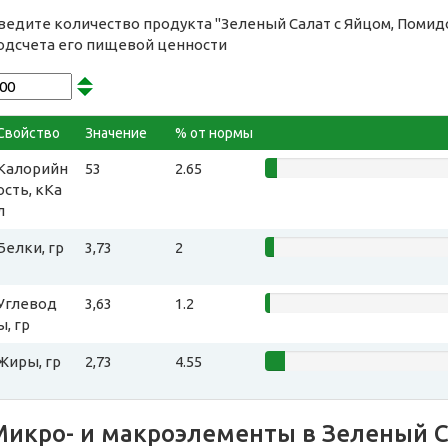
ведите количество продукта "Зеленый Салат с Яйцом, Помидо
одсчета его пищевой ценности
Свойство
Значение
% от нормы
Калорийн
53
2.65
ость, кКа
л
Белки, гр
3,73
2
Углевод
3,63
1.2
ы, гр
Жиры, гр
2,73
4.55
Микро- и макроэлементы в Зеленый С