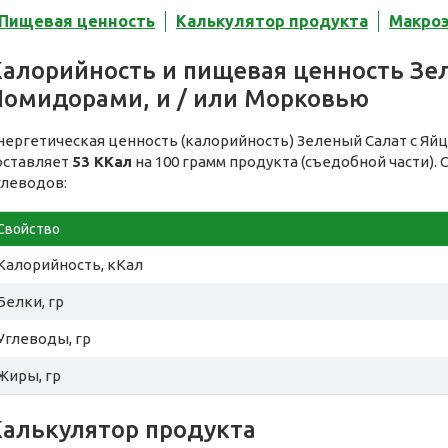
Пищевая ценность
Калькулятор продукта
Макро
Калорийность и пищевая ценность Зе
Помидорами, и / или Морковью
нергетическая ценность (калорийность) Зеленый Салат с Яйц
оставляет
53 ККал
на 100 грамм продукта (съедобной части).
глеводов:
Свойство
Калорийность, кКал
Белки, гр
Углеводы, гр
Жиры, гр
Калькулятор продукта