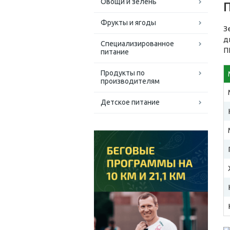
Овощи и зелень
Фрукты и ягоды
З
д
Специализированное
П
питание
Продукты по
производителям
Детское питание