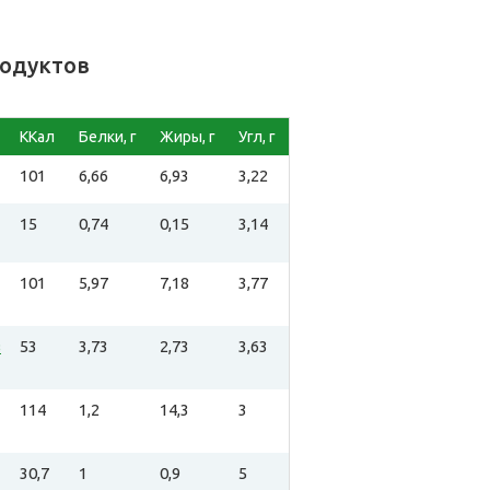
родуктов
ККал
Белки, г
Жиры, г
Угл, г
101
6,66
6,93
3,22
15
0,74
0,15
3,14
101
5,97
7,18
3,77
в
53
3,73
2,73
3,63
114
1,2
14,3
3
30,7
1
0,9
5