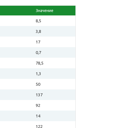
Значение
8,5
3,8
17
0,7
78,5
1,3
50
137
92
14
122