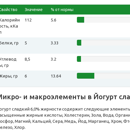
Свойство
Значение
% от нормы
Калорийн
112
5.6
ость, кКа
л
Белки, гр
5
3.33
Углевод
8,5
3.2
ы, гр
Жиры, гр
6
13.64
Микро- и макроэлементы в Йогурт сл
огурт сладкий 6,0% жирности содержит следующие элементы:
асыщенные жирные кислоты, Холестерин, Зола, Вода, Органи
осфор, Магний, Кальций, Сера, Медь, Йод, Марганец, Хром, Фт
елезо, Хлор.