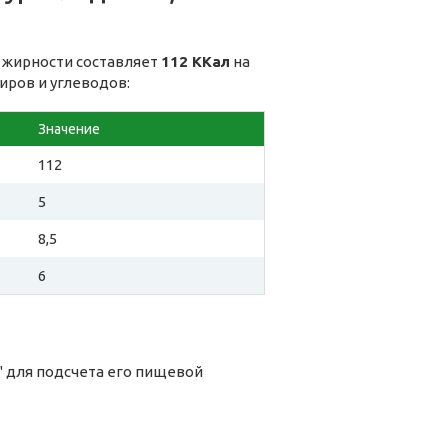
% жирности составляет
112 ККал
на
иров и углеводов:
Значение
112
5
8,5
6
" для подсчета его пищевой