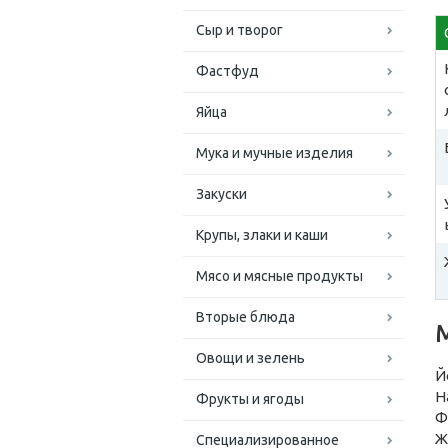
Сыр и творог
Фастфуд
Яйца
Мука и мучные изделия
Закуски
Крупы, злаки и каши
Мясо и мясные продукты
Вторые блюда
Овощи и зелень
Й
Н
Фрукты и ягоды
Ф
Ж
Специализированное