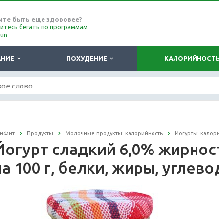
ите быть еще здоровее?
итесь бегать по программам
run
АНИЕ
ПОХУДЕНИЕ
КАЛОРИЙНОСТ
онФит
Продукты
Молочные продукты: калорийность
Йогурты: калор
Йогурт сладкий 6,0% жирнос
на 100 г, белки, жиры, углев