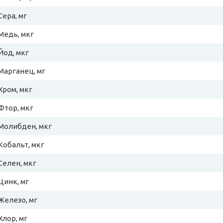
Сера, мг
Медь, мкг
Йод, мкг
Марганец, мг
Хром, мкг
Фтор, мкг
Молибден, мкг
Кобальт, мкг
Селен, мкг
Цинк, мг
Железо, мг
Хлор, мг