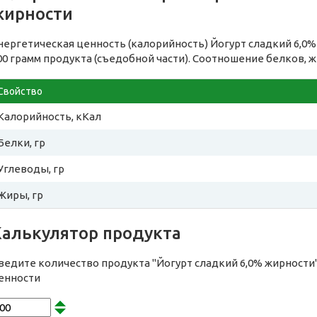
жирности
нергетическая ценность (калорийность) Йогурт сладкий 6,0
00 грамм продукта (съедобной части). Соотношение белков, ж
Свойство
Калорийность, кКал
Белки, гр
Углеводы, гр
Жиры, гр
Калькулятор продукта
ведите количество продукта "Йогурт сладкий 6,0% жирности
енности