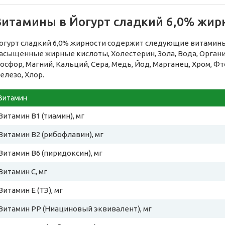
Витамины в Йогурт сладкий 6,0% жир
огурт сладкий 6,0% жирности содержит следующие витамины:
асыщенные жирные кислоты, Холестерин, Зола, Вода, Органи
осфор, Магний, Кальций, Сера, Медь, Йод, Марганец, Хром, Фт
елезо, Хлор.
Витамин
Витамин B1 (тиамин), мг
Витамин B2 (рибофлавин), мг
Витамин B6 (пиридоксин), мг
Витамин C, мг
Витамин E (ТЭ), мг
Витамин PP (Ниациновый эквивалент), мг