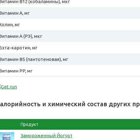
Витамин B12 (кобаламины), мкг
Витамин A, мг
Холин, мг
Витамин A (РЭ), мкг
Бэта-каротин, мг
Витамин B5 (пантотеновая), мг
Витамин PP, мг
алорийность и химический состав других п
Продукт
Замороженный Йогурт