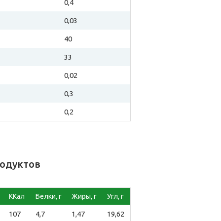
0,4
0,03
40
33
0,02
0,3
0,2
родуктов
ККал
Белки, г
Жиры, г
Угл, г
107
4,7
1,47
19,62