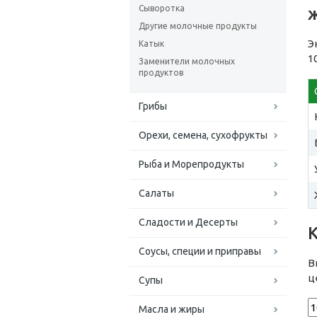
Сыворотка
Другие молочные продукты
Э
Катык
1
Заменители молочных
продуктов
Грибы
Орехи, семена, сухофрукты
Рыба и Морепродукты
Салаты
Сладости и Десерты
Соусы, специи и приправы
В
ц
Супы
Масла и жиры