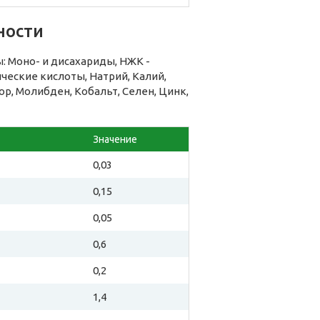
ности
 Моно- и дисахариды, НЖК -
ческие кислоты, Натрий, Калий,
ор, Молибден, Кобальт, Селен, Цинк,
Значение
0,03
0,15
0,05
0,6
0,2
1,4