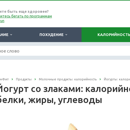
ите быть еще здоровее?
итесь бегать по программам
run
АНИЕ
ПОХУДЕНИЕ
КАЛОРИЙНОСТ
онФит
Продукты
Молочные продукты: калорийность
Йогурты: калор
Йогурт со злаками: калорийно
белки, жиры, углеводы