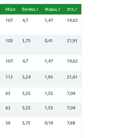
ККал
Белки, г
Жиры, г
Угл, г
107
4,7
1,47
19,62
103
3,75
0,41
21,91
107
4,7
1,47
19,62
113
5,24
1,95
21,61
63
5,25
1,55
7,04
63
5,25
1,55
7,04
56
5,73
0,18
7,68