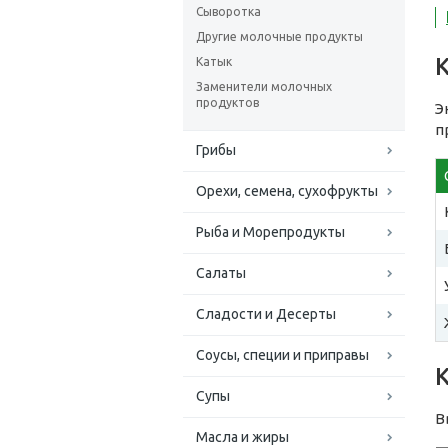
Сыворотка
Другие молочные продукты
Катык
Заменители молочных
продуктов
Э
п
Грибы
Орехи, семена, сухофрукты
Рыба и Морепродукты
Салаты
Сладости и Десерты
Соусы, специи и приправы
Супы
В
Масла и жиры