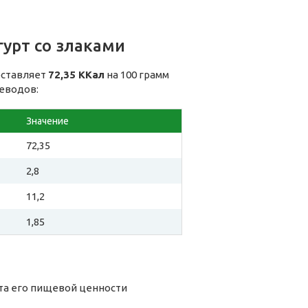
урт со злаками
оставляет
72,35 ККал
на 100 грамм
леводов:
Значение
72,35
2,8
11,2
1,85
ета его пищевой ценности