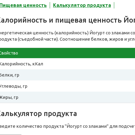
Пищевая ценность
Калькулятор продукта
Калорийность и пищевая ценность Йог
нергетическая ценность (калорийность) Йогурт со злаками с
родукта (съедобной части). Соотношение белков, жиров и уг
Свойство
Калорийность, кКал
Белки, гр
Углеводы, гр
Жиры, гр
Калькулятор продукта
ведите количество продукта "Йогурт со злаками" для подсч