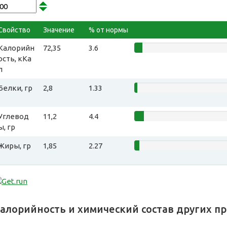
Свойство
Значение
% от нормы
Калорийн
72,35
3.6
ость, кКа
л
Белки, гр
2,8
1.33
Углевод
11,2
4.4
ы, гр
Жиры, гр
1,85
2.27
алорийность и химический состав других п