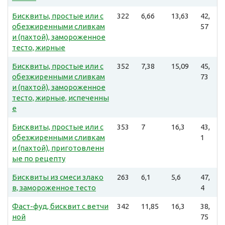
Бисквиты, простые или с
322
6,66
13,63
42,
обезжиренными сливкам
57
и (пахтой), замороженное
тесто, жирные
Бисквиты, простые или с
352
7,38
15,09
45,
обезжиренными сливкам
73
и (пахтой), замороженное
тесто, жирные, испеченны
е
Бисквиты, простые или с
353
7
16,3
43,
обезжиренными сливкам
1
и (пахтой), приготовленн
ые по рецепту
Бисквиты из смеси злако
263
6,1
5,6
47,
в, замороженное тесто
4
Фаст-фуд, бисквит с ветчи
342
11,85
16,3
38,
ной
75