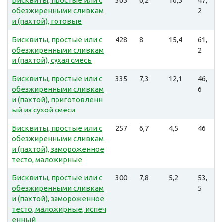
Бисквиты, простые или с
365
6,2
16,5
47,
обезжиренными сливкам
2
и (пахтой), готовые
Бисквиты, простые или с
428
8
15,4
61,
обезжиренными сливкам
2
и (пахтой), сухая смесь
Бисквиты, простые или с
335
7,3
12,1
46,
обезжиренными сливкам
6
и (пахтой), приготовленн
ый из сухой смеси
Бисквиты, простые или с
257
6,7
4,5
46
обезжиренными сливкам
и (пахтой), замороженное
тесто, маложирные
Бисквиты, простые или с
300
7,8
5,2
53,
обезжиренными сливкам
5
и (пахтой), замороженное
тесто, маложирные, испеч
енный