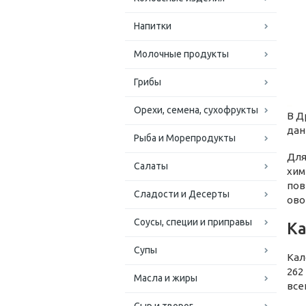
Напитки
Молочные продукты
Грибы
Орехи, семена, сухофрукты
В Д
дан
Рыба и Морепродукты
Для
Салаты
хим
пов
Сладости и Десерты
ово
Соусы, специи и приправы
К
Супы
Кал
262
Масла и жиры
всег