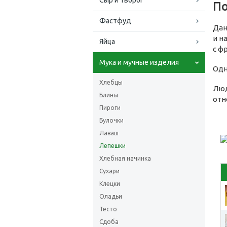
Сыр и творог
По
Фастфуд
Дан
и н
Яйца
с ф
Мука и мучные изделия
Одн
Хлебцы
Люд
Блины
отн
Пироги
Булочки
Лаваш
Лепешки
Хлебная начинка
Сухари
Клецки
Оладьи
Тесто
Сдоба