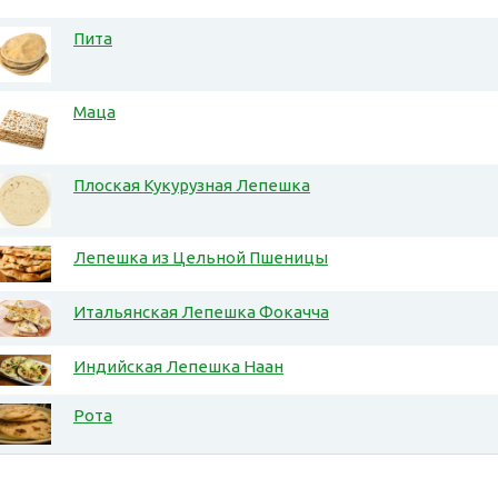
Пита
Маца
Плоская Кукурузная Лепешка
Лепешка из Цельной Пшеницы
Итальянская Лепешка Фокачча
Индийская Лепешка Наан
Рота