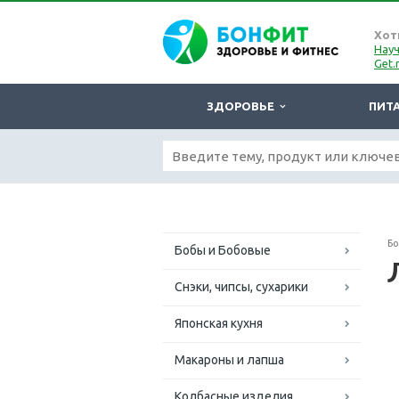
Хот
Науч
Get.
ЗДОРОВЬЕ
ПИТ
Б
Бобы и Бобовые
Снэки, чипсы, сухарики
Японская кухня
Макароны и лапша
Колбасные изделия