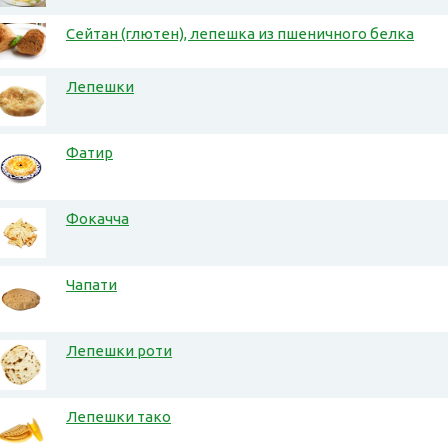
Сейтан (глютен), лепешка из пшеничного белка
Лепешки
Фатир
Фокачча
Чапати
Лепешки роти
Лепешки тако