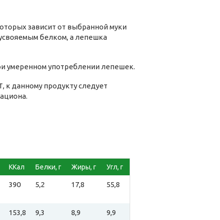
оторых зависит от выбранной муки
оусвояемым белком, а лепешка
при умеренном употреблении лепешек.
, к данному продукту следует
ациона.
ККал
Белки, г
Жиры, г
Угл, г
390
5,2
17,8
55,8
153,8
9,3
8,9
9,9