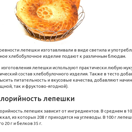
ревности лепешки изготавливали в виде светила и употребл
ное хлебобулочное изделие подают к различным блюдам.
 изготовления лепешки используют практически любую муку
ический состав хлебобулочного изделия. Также в тесто доба
ысить питательность и вкусовые качества, добавляют начинк
щной, так и фруктово-ягодной).
алорийность лепешки
орийность лепешек зависит от ингредиентов. В среднем в 10
 ккал, из которых 208 г приходятся на углеводы. В 100 г лепе
о 20 г и белков 35 г.