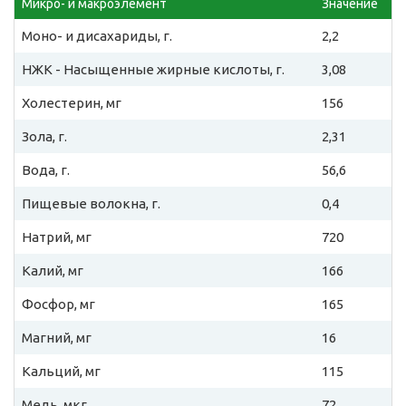
Микро- и макроэлемент
Значение
Моно- и дисахариды, г.
2,2
НЖК - Насыщенные жирные кислоты, г.
3,08
Холестерин, мг
156
Зола, г.
2,31
Вода, г.
56,6
Пищевые волокна, г.
0,4
Натрий, мг
720
Калий, мг
166
Фосфор, мг
165
Магний, мг
16
Кальций, мг
115
Медь, мкг
72