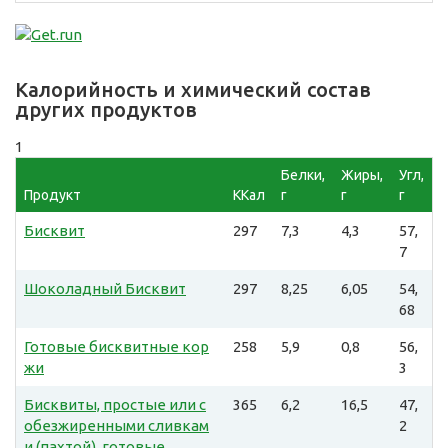
Калорийность и химический состав
других продуктов
1
Белки,
Жиры,
Угл,
Продукт
ККал
г
г
г
Бисквит
297
7,3
4,3
57,
7
Шоколадный Бисквит
297
8,25
6,05
54,
68
Готовые бисквитные кор
258
5,9
0,8
56,
жи
3
Бисквиты, простые или с
365
6,2
16,5
47,
обезжиренными сливкам
2
и (пахтой), готовые