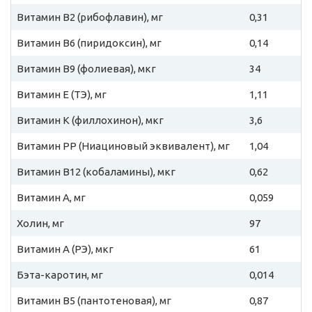
Витамин B2 (рибофлавин), мг
0,31
Витамин B6 (пиридоксин), мг
0,14
Витамин B9 (фолиевая), мкг
34
Витамин E (ТЭ), мг
1,11
Витамин К (филлохинон), мкг
3,6
Витамин PP (Ниациновый эквивалент), мг
1,04
Витамин B12 (кобаламины), мкг
0,62
Витамин A, мг
0,059
Холин, мг
97
Витамин A (РЭ), мкг
61
Бэта-каротин, мг
0,014
Витамин B5 (пантотеновая), мг
0,87