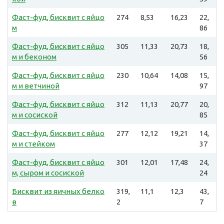
Фаст-фуд, бисквит с яйцо
274
8,53
16,23
22,
м
86
Фаст-фуд, бисквит с яйцо
305
11,33
20,73
18,
м и беконом
56
Фаст-фуд, бисквит с яйцо
230
10,64
14,08
15,
м и ветчиной
97
Фаст-фуд, бисквит с яйцо
312
11,13
20,77
20,
м и сосиской
85
Фаст-фуд, бисквит с яйцо
277
12,12
19,21
14,
м и стейком
37
Фаст-фуд, бисквит с яйцо
301
12,01
17,48
24,
м, сыром и сосиской
24
Бисквит из яичных белко
319,
11,1
12,3
43,
в
2
7