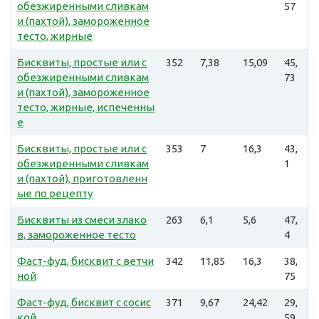
обезжиренными сливкам
57
и (пахтой), замороженное
тесто, жирные
Бисквиты, простые или с
352
7,38
15,09
45,
обезжиренными сливкам
73
и (пахтой), замороженное
тесто, жирные, испеченны
е
Бисквиты, простые или с
353
7
16,3
43,
обезжиренными сливкам
1
и (пахтой), приготовленн
ые по рецепту
Бисквиты из смеси злако
263
6,1
5,6
47,
в, замороженное тесто
4
Фаст-фуд, бисквит с ветчи
342
11,85
16,3
38,
ной
75
Фаст-фуд, бисквит с сосис
371
9,67
24,42
29,
кой
59