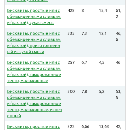
Бисквиты, простые или с
428
8
15,4
61,
обезжиренными сливкам
2
и (пахтой), сухая смесь
Бисквиты, простые или с
335
7,3
12,1
46,
обезжиренными сливкам
6
и (пахтой), приготовленн
ый из сухой смеси
Бисквиты, простые или с
257
6,7
4,5
46
обезжиренными сливкам
и (пахтой), замороженное
тесто, маложирные
Бисквиты, простые или с
300
7,8
5,2
53,
обезжиренными сливкам
5
и (пахтой), замороженное
тесто, маложирные, испеч
енный
Бисквиты, простые или с
322
6,66
13,63
42,