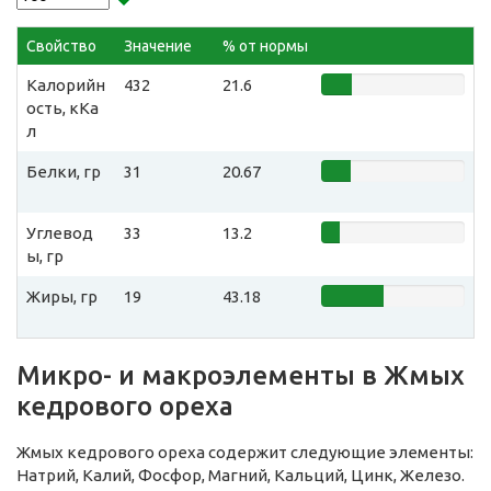
Свойство
Значение
% от нормы
Калорийн
432
21.6
ость, кКа
л
Белки, гр
31
20.67
Углевод
33
13.2
ы, гр
Жиры, гр
19
43.18
Микро- и макроэлементы в Жмых
кедрового ореха
Жмых кедрового ореха содержит следующие элементы:
Натрий, Калий, Фосфор, Магний, Кальций, Цинк, Железо.