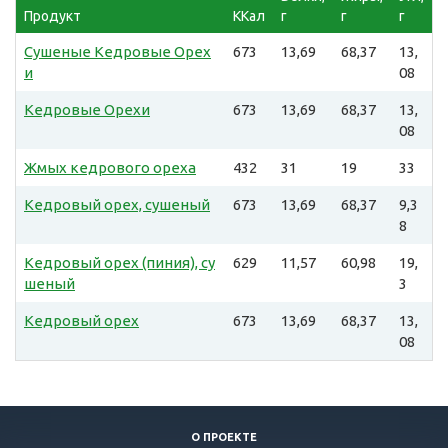
Продукт
ККал
г
г
г
Сушеные Кедровые Орех
673
13,69
68,37
13,
и
08
Кедровые Орехи
673
13,69
68,37
13,
08
Жмых кедрового ореха
432
31
19
33
Кедровый орех, сушеный
673
13,69
68,37
9,3
8
Кедровый орех (пиния), су
629
11,57
60,98
19,
шеный
3
Кедровый орех
673
13,69
68,37
13,
08
О ПРОЕКТЕ