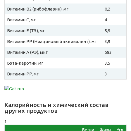
Витамин B2 (рибофлавин), мг
0,2
Витамин C, мг
4
Витамин E (ТЭ), мг
5,5
Витамин PP (Ниациновый эквивалент), мг
3,9
Витамин A (РЭ), мкг
583
Бэта-каротин, мг
3,5
Витамин PP, мг
3
Калорийность и химический состав
других продуктов
1
Белки,
Жиры,
Угл,