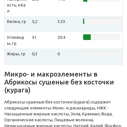
ость, кКа
л
Белки, гр
5,2
3.33
Углевод
51
20.4
ы, гр
Жиры, гр
0,3
0
Микро- и макроэлементы в
Абрикосы сушеные без косточки
(курага)
Абрикосы сушеные без косточки (курага) содержит
следующие элементы: Моно- и дисахариды, НЖК -
Насыщенные жирные кислоты, Зола, Крахмал, Вода,
Органические кислоты, Пищевые волокна,
Ненасыщеные жирные кислоты, Натрий, Калий, Фосфор,