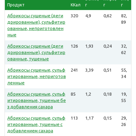
Продукт
ККал
г
г
г
Абрикосы сушеные (деги
320
4,9
0,62
82,
дрированные), сульфитир
89
ованные, неприготовлен
ные
Абрикосы сушеные (деги
126
1,93
0,24
32,
дрированные), сульфитир
62
ованные, тушеные
Абрикосы сушеные, сульф
241
3,39
0,51
55,
итированные, неприготов
34
ленные
Абрикосы сушеные, сульф
85
1,2
0,18
19,
итированные, тушеные бе
55
з добавления сахара
Абрикосы сушеные, сульф
113
1,17
0,15
29,
итированные, тушеные с
26
добавлением сахара