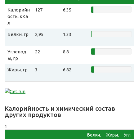
Калорийн
127
6.35
ость, кКа
л
Белки, гр
2,95
1.33
Углевод
22
8.8
ы, гр
Жиры, гр
3
6.82
Калорийность и химический состав
других продуктов
1
Белки,
Жиры,
Угл,