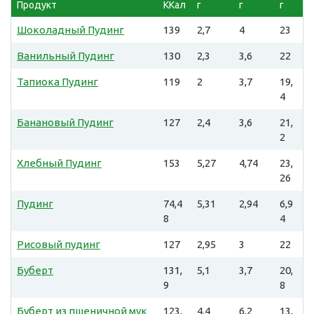
Продукт
ККал
г
г
г
Шоколадный Пудинг
139
2,7
4
23
Ванильный Пудинг
130
2,3
3,6
22
Тапиока Пудинг
119
2
3,7
19,
4
Банановый Пудинг
127
2,4
3,6
21,
2
Хлебный Пудинг
153
5,27
4,74
23,
26
Пудинг
74,4
5,31
2,94
6,9
8
4
Рисовый пудинг
127
2,95
3
22
Буберт
131,
5,1
3,7
20,
9
8
Буберт из пшеничной мук
123,
4,4
6,2
13,