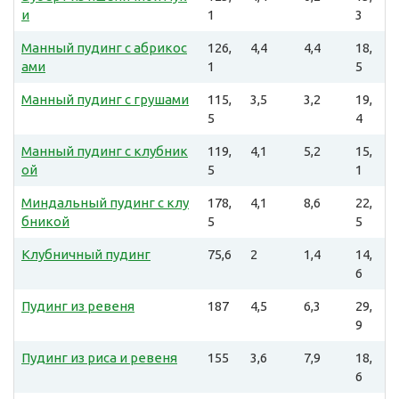
и
1
3
Манный пудинг с абрикос
126,
4,4
4,4
18,
ами
1
5
Манный пудинг с грушами
115,
3,5
3,2
19,
5
4
Манный пудинг с клубник
119,
4,1
5,2
15,
ой
5
1
Миндальный пудинг с клу
178,
4,1
8,6
22,
бникой
5
5
Клубничный пудинг
75,6
2
1,4
14,
6
Пудинг из ревеня
187
4,5
6,3
29,
9
Пудинг из риса и ревеня
155
3,6
7,9
18,
6