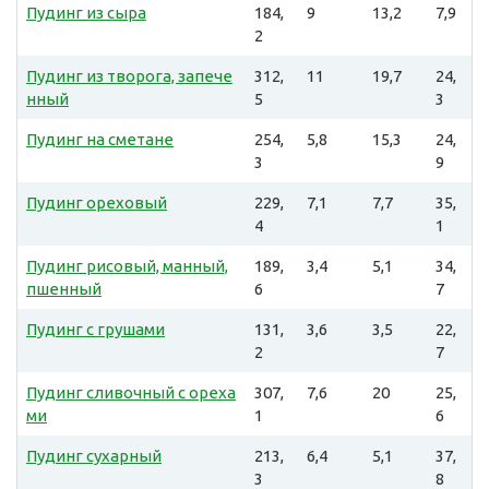
Пудинг из сыра
184,
9
13,2
7,9
2
Пудинг из творога, запече
312,
11
19,7
24,
нный
5
3
Пудинг на сметане
254,
5,8
15,3
24,
3
9
Пудинг ореховый
229,
7,1
7,7
35,
4
1
Пудинг рисовый, манный,
189,
3,4
5,1
34,
пшенный
6
7
Пудинг с грушами
131,
3,6
3,5
22,
2
7
Пудинг сливочный с ореха
307,
7,6
20
25,
ми
1
6
Пудинг сухарный
213,
6,4
5,1
37,
3
8