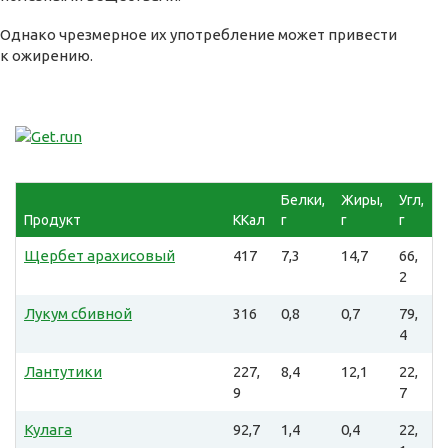
Однако чрезмерное их употребление может привести
к ожирению.
Белки,
Жиры,
Угл,
Продукт
ККал
г
г
г
Щербет арахисовый
417
7,3
14,7
66,
2
Лукум сбивной
316
0,8
0,7
79,
4
Лантутики
227,
8,4
12,1
22,
9
7
Кулага
92,7
1,4
0,4
22,