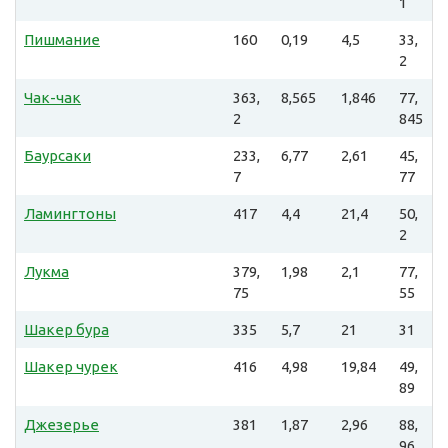
1
Пишмание
160
0,19
4,5
33,
2
Чак-чак
363,
8,565
1,846
77,
2
845
Баурсаки
233,
6,77
2,61
45,
7
77
Ламингтоны
417
4,4
21,4
50,
2
Лукма
379,
1,98
2,1
77,
75
55
Шакер бура
335
5,7
21
31
Шакер чурек
416
4,98
19,84
49,
89
Джезерье
381
1,87
2,96
88,
96