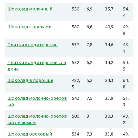
Шоколад молочный
550
6,9
35,7
54,
4
Шоколад с орехами
580
6,6
40,9
49,
9
Плитки кондитерские
537
7,8
34,6
48,
1
Плитки кондитерские сла
552
6,2
34,2
54,
дкие
5
Шоколад в порошке
482,
5,2
24,3
64,
5
8
Шоколад молочно-орехов
542
7,5
33,9
51,
ый
3
Шоколад молочно-орехов
500
8
30,3
48,
ый с изюмом
2
Шоколад ореховый
534
7,3
33,8
49,