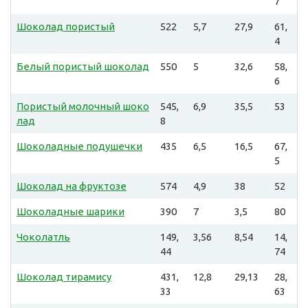
7
Шоколад пористый
522
5,7
27,9
61,
4
Белый пористый шоколад
550
5
32,6
58,
6
Пористый молочный шоко
545,
6,9
35,5
53
лад
8
Шоколадные подушечки
435
6,5
16,5
67,
5
Шоколад на фруктозе
574
4,9
38
52
Шоколадные шарики
390
7
3,5
80
Чоколатль
149,
3,56
8,54
14,
44
74
Шоколад тирамису
431,
12,8
29,13
28,
33
63