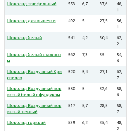
Шоколад трюфельный
553
6,7
37,6
48,
1
Шоколад для выпечки
492
5
27,5
56,
1
Шоколад белый
541
4,2
30,4
62,
2
Шоколад белый с кокосо
562
7,3
35
54,
м
6
Шоколад Воздушный Кри
520
5,4
27,1
62,
спелло
7
Шоколад Воздушный пор
550
5
32,6
58,
истый белый с фундуком
6
Шоколад Воздушный пор
517
5,7
28,5
58,
истый тёмный
7
Шоколад горький
539
6,2
35,4
48,
2