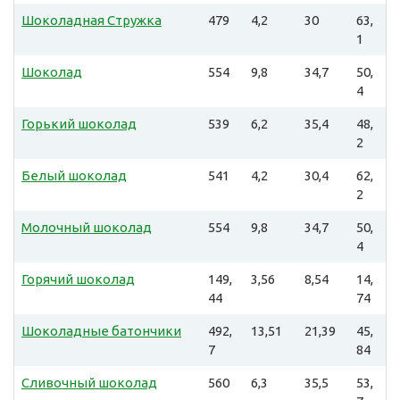
Шоколадная Стружка
479
4,2
30
63,
1
Шоколад
554
9,8
34,7
50,
4
Горький шоколад
539
6,2
35,4
48,
2
Белый шоколад
541
4,2
30,4
62,
2
Молочный шоколад
554
9,8
34,7
50,
4
Горячий шоколад
149,
3,56
8,54
14,
44
74
Шоколадные батончики
492,
13,51
21,39
45,
7
84
Сливочный шоколад
560
6,3
35,5
53,