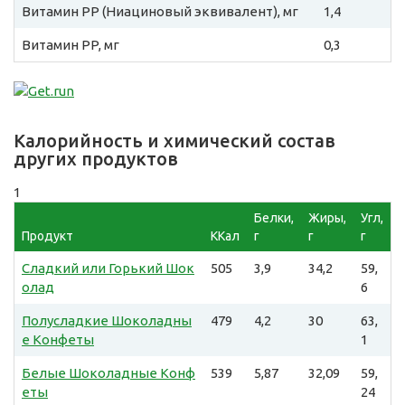
Витамин PP (Ниациновый эквивалент), мг
1,4
Витамин PP, мг
0,3
Калорийность и химический состав
других продуктов
1
Белки,
Жиры,
Угл,
Продукт
ККал
г
г
г
Сладкий или Горький Шок
505
3,9
34,2
59,
олад
6
Полусладкие Шоколадны
479
4,2
30
63,
е Конфеты
1
Белые Шоколадные Конф
539
5,87
32,09
59,
еты
24