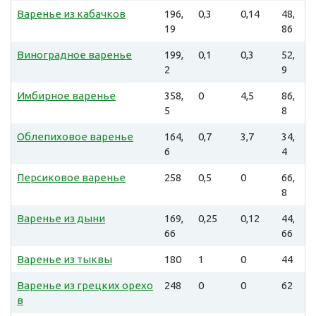
Варенье из кабачков
196,
0,3
0,14
48,
19
86
Виноградное варенье
199,
0,1
0,3
52,
2
9
Имбирное варенье
358,
0
4,5
86,
5
8
Облепиховое варенье
164,
0,7
3,7
34,
6
4
Персиковое варенье
258
0,5
0
66,
8
Варенье из дыни
169,
0,25
0,12
44,
66
66
Варенье из тыквы
180
1
0
44
Варенье из грецких орехо
248
0
0
62
в