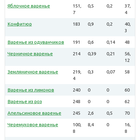
Яблочное варенье
151,
0,5
0,2
37,
7
4
Конфитюр
183
0,9
0,2
40,
3
Варенье из одуванчиков
191
0,6
0,14
48
Черничное варенье
214
0,39
0,21
56,
12
Земляничное варенье
219,
0,3
0,07
58
4
Варенье из лимонов
240
0
0
60
Варенье из роз
248
0
0
62
Апельсиновое варенье
245
2,6
0,5
70
Черемуховое варенье
100,
8,4
0
16,
8
8