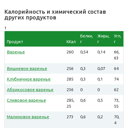
Калорийность и химический состав
других продуктов
1
Белки,
Жиры,
Угл,
Продукт
ККал
г
г
г
Варенье
260
0,54
0,14
66,
63
Вишневое варенье
256
0,3
0,07
64
Клубничное варенье
285
0,3
0,1
74
Абрикосовое варенье
236
0
0
62
Сливовое варенье
285,
0,6
0,5
73,
25
55
Малиновое варенье
273
0,6
0,2
70,
4