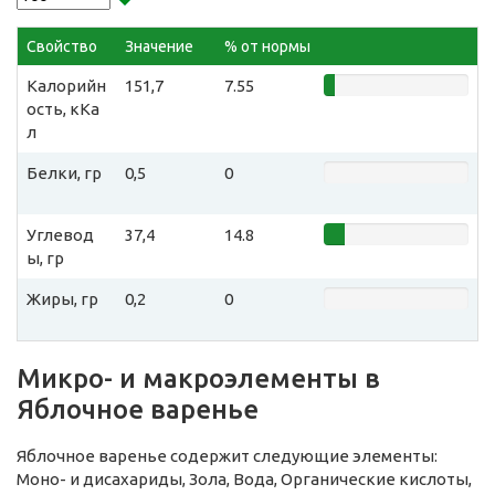
Свойство
Значение
% от нормы
Калорийн
151,7
7.55
ость, кКа
л
Белки, гр
0,5
0
Углевод
37,4
14.8
ы, гр
Жиры, гр
0,2
0
Микро- и макроэлементы в
Яблочное варенье
Яблочное варенье содержит следующие элементы:
Моно- и дисахариды, Зола, Вода, Органические кислоты,