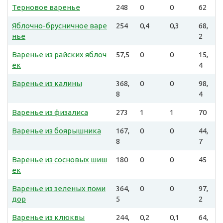
Терновое варенье
248
0
0
62
Яблочно-брусничное варе
254
0,4
0,3
68,
нье
2
Варенье из райских яблоч
57,5
0
0
15,
ек
4
Варенье из калины
368,
0
0
98,
8
4
Варенье из физалиса
273
1
1
70
Варенье из боярышника
167,
0
0
44,
8
7
Варенье из сосновых шиш
180
0
0
45
ек
Варенье из зеленых поми
364,
0
0
97,
дор
5
2
Варенье из клюквы
244,
0,2
0,1
64,