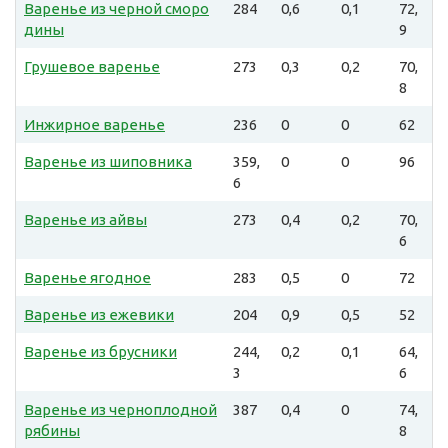
Варенье из черной сморо
284
0,6
0,1
72,
дины
9
Грушевое варенье
273
0,3
0,2
70,
8
Инжирное варенье
236
0
0
62
Варенье из шиповника
359,
0
0
96
6
Варенье из айвы
273
0,4
0,2
70,
6
Варенье ягодное
283
0,5
0
72
Варенье из ежевики
204
0,9
0,5
52
Варенье из брусники
244,
0,2
0,1
64,
3
6
Варенье из черноплодной
387
0,4
0
74,
рябины
8