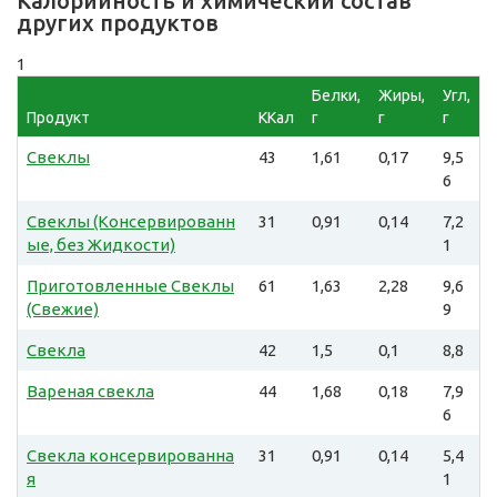
Калорийность и химический состав
других продуктов
1
Белки,
Жиры,
Угл,
Продукт
ККал
г
г
г
Свеклы
43
1,61
0,17
9,5
6
Свеклы (Консервированн
31
0,91
0,14
7,2
ые, без Жидкости)
1
Приготовленные Свеклы
61
1,63
2,28
9,6
(Свежие)
9
Свекла
42
1,5
0,1
8,8
Вареная свекла
44
1,68
0,18
7,9
6
Свекла консервированна
31
0,91
0,14
5,4
я
1