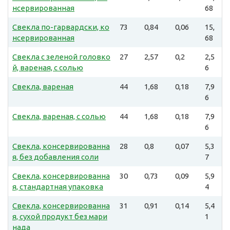
нсервированная
68
Свекла по-гарвардски, ко
73
0,84
0,06
15,
нсервированная
68
Свекла с зеленой головко
27
2,57
0,2
2,5
й, вареная, с солью
6
Свекла, вареная
44
1,68
0,18
7,9
6
Свекла, вареная, с солью
44
1,68
0,18
7,9
6
Свекла, консервированна
28
0,8
0,07
5,3
я, без добавления соли
7
Свекла, консервированна
30
0,73
0,09
5,9
я, стандартная упаковка
4
Свекла, консервированна
31
0,91
0,14
5,4
я, сухой продукт без мари
1
нада