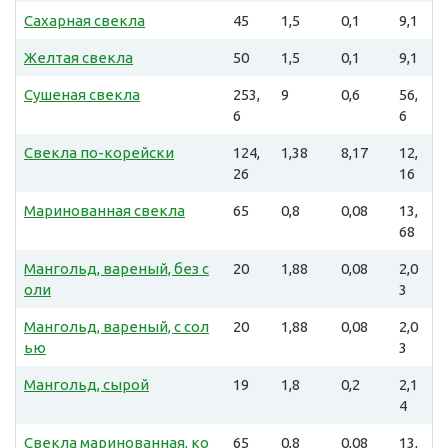
Сахарная свекла
45
1,5
0,1
9,1
Желтая свекла
50
1,5
0,1
9,1
Сушеная свекла
253,
9
0,6
56,
6
6
Свекла по-корейски
124,
1,38
8,17
12,
26
16
Маринованная свекла
65
0,8
0,08
13,
68
Мангольд, вареный, без с
20
1,88
0,08
2,0
оли
3
Мангольд, вареный, с сол
20
1,88
0,08
2,0
ью
3
Мангольд, сырой
19
1,8
0,2
2,1
4
Свекла маринованная, ко
65
0,8
0,08
13,