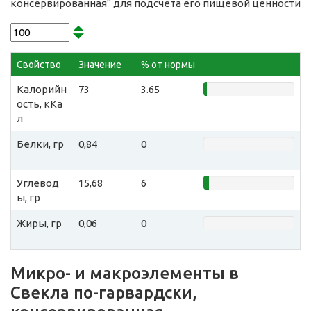
консервированная" для подсчета его пищевой ценности
Свойство
Значение
% от нормы
Калорийн
73
3.65
ость, кКа
л
Белки, гр
0,84
0
Углевод
15,68
6
ы, гр
Жиры, гр
0,06
0
Микро- и макроэлементы в
Свекла по-гарвардски,