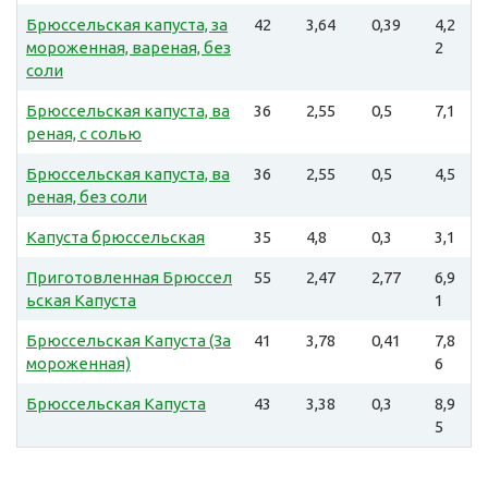
Брюссельская капуста, за
42
3,64
0,39
4,2
мороженная, вареная, без
2
соли
Брюссельская капуста, ва
36
2,55
0,5
7,1
реная, с солью
Брюссельская капуста, ва
36
2,55
0,5
4,5
реная, без соли
Капуста брюссельская
35
4,8
0,3
3,1
Приготовленная Брюссел
55
2,47
2,77
6,9
ьская Капуста
1
Брюссельская Капуста (За
41
3,78
0,41
7,8
мороженная)
6
Брюссельская Капуста
43
3,38
0,3
8,9
5