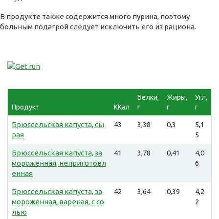
В продукте также содержится много пурина, поэтому
больным подагрой следует исключить его из рациона.
Белки,
Жиры,
Угл,
Продукт
ККал
г
г
г
Брюссельская капуста, сы
43
3,38
0,3
5,1
рая
5
Брюссельская капуста, за
41
3,78
0,41
4,0
мороженная, неприготовл
6
енная
Брюссельская капуста, за
42
3,64
0,39
4,2
мороженная, вареная, с со
2
лью