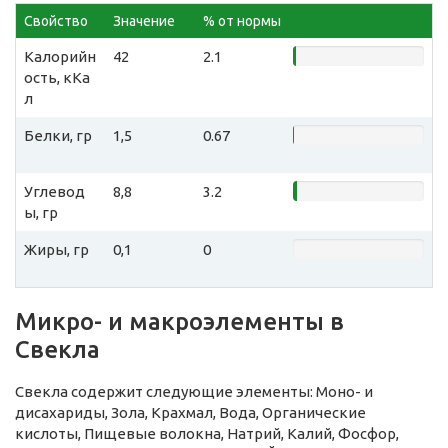
Свойство
Значение
% от нормы
Калорийн
42
2.1
ость, кКа
л
Белки, гр
1,5
0.67
Углевод
8,8
3.2
ы, гр
Жиры, гр
0,1
0
Микро- и макроэлементы в
Свекла
Свекла содержит следующие элементы: Моно- и
дисахариды, Зола, Крахмал, Вода, Органические
кислоты, Пищевые волокна, Натрий, Калий, Фосфор,