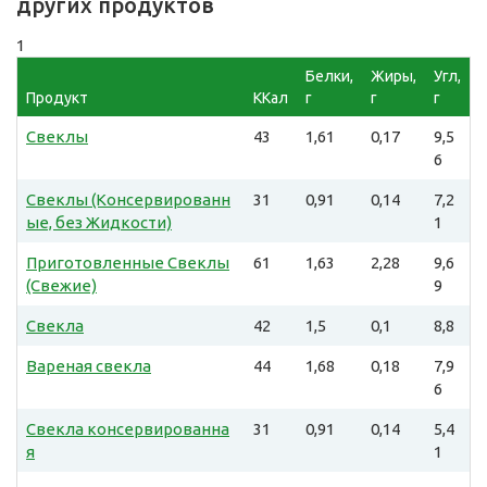
других продуктов
1
Белки,
Жиры,
Угл,
Продукт
ККал
г
г
г
Свеклы
43
1,61
0,17
9,5
6
Свеклы (Консервированн
31
0,91
0,14
7,2
ые, без Жидкости)
1
Приготовленные Свеклы
61
1,63
2,28
9,6
(Свежие)
9
Свекла
42
1,5
0,1
8,8
Вареная свекла
44
1,68
0,18
7,9
6
Свекла консервированна
31
0,91
0,14
5,4
я
1