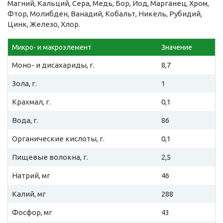
Магний, Кальций, Сера, Медь, Бор, Йод, Марганец, Хром,
Фтор, Молибден, Ванадий, Кобальт, Никель, Рубидий,
Цинк, Железо, Хлор.
Микро- и макроэлемент
Значение
Моно- и дисахариды, г.
8,7
Зола, г.
1
Крахмал, г.
0,1
Вода, г.
86
Органические кислоты, г.
0,1
Пищевые волокна, г.
2,5
Натрий, мг
46
Калий, мг
288
Фосфор, мг
43