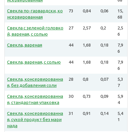
Свекла по-гарвардски, ко
73
0,84
0,06
15,
нсервированная
68
Свекла с зеленой головко
27
2,57
0,2
2,5
й, вареная, с солью
6
Свекла, вареная
44
1,68
0,18
7,9
6
Свекла, вареная, с солью
44
1,68
0,18
7,9
6
Свекла, консервированна
28
0,8
0,07
5,3
я, без добавления соли
7
Свекла, консервированна
30
0,73
0,09
5,9
я, стандартная упаковка
4
Свекла, консервированна
31
0,91
0,14
5,4
я, сухой продукт без мари
1
нада