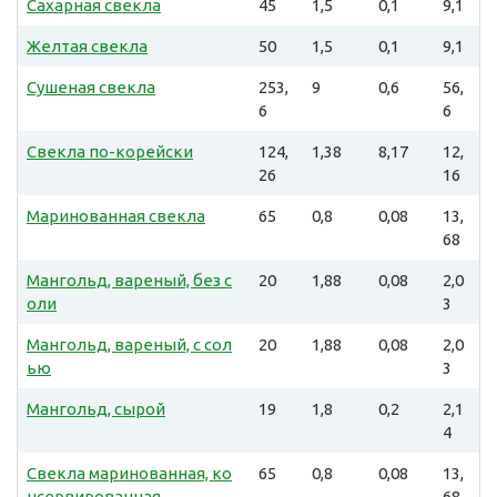
Сахарная свекла
45
1,5
0,1
9,1
Желтая свекла
50
1,5
0,1
9,1
Сушеная свекла
253,
9
0,6
56,
6
6
Свекла по-корейски
124,
1,38
8,17
12,
26
16
Маринованная свекла
65
0,8
0,08
13,
68
Мангольд, вареный, без с
20
1,88
0,08
2,0
оли
3
Мангольд, вареный, с сол
20
1,88
0,08
2,0
ью
3
Мангольд, сырой
19
1,8
0,2
2,1
4
Свекла маринованная, ко
65
0,8
0,08
13,
нсервированная
68