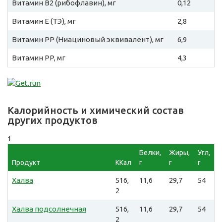
Витамин B2 (рибофлавин), мг
0,12
Витамин E (ТЭ), мг
2,8
Витамин PP (Ниациновый эквивалент), мг
6,9
Витамин PP, мг
4,3
Калорийность и химический состав
других продуктов
1
Белки,
Жиры,
Угл,
Продукт
ККал
г
г
г
Халва
516,
11,6
29,7
54
2
Халва подсолнечная
516,
11,6
29,7
54
2