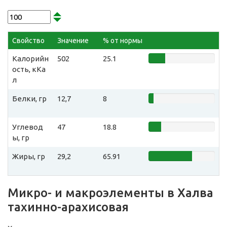
Свойство
Значение
% от нормы
Калорийн
502
25.1
ость, кКа
л
Белки, гр
12,7
8
Углевод
47
18.8
ы, гр
Жиры, гр
29,2
65.91
Микро- и макроэлементы в Халва
тахинно-арахисовая