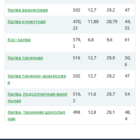
Халва арахисовая
502
12,7
29,2
47
Халва кунжутная
470,
11,88
28,79
44,
23
55
Кос-халва
379,
6,8
9,6
61
5
Халва тахинная
516
12,7
29,9
50,
6
Халва тахинно-арахисова
502
12,7
29,2
47
я
Халва, подсолнечная вани
516,
11,6
29,7
54
льная
2
Халва, тахинная шоколад
498
12,8
28,1
48,
ная
4