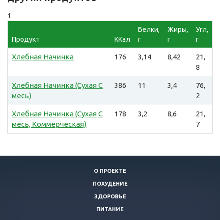
1
Белки,
Жиры,
Угл,
Продукт
ККал
г
г
г
Хлебная Начинка
176
3,14
8,42
21,
8
Хлебная Начинка (Сухая С
386
11
3,4
76,
месь)
2
Хлебная Начинка (Сухая С
178
3,2
8,6
21,
месь, Коммерческая)
7
О ПРОЕКТЕ
ПОХУДЕНИЕ
ЗДОРОВЬЕ
ПИТАНИЕ