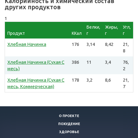
Калорийность и химический состав
других продуктов
1
Белки,
Жиры,
Угл,
Продукт
ККал
г
г
г
Хлебная Начинка
176
3,14
8,42
21,
8
Хлебная Начинка (Сухая С
386
11
3,4
76,
месь)
2
Хлебная Начинка (Сухая С
178
3,2
8,6
21,
месь, Коммерческая)
7
О ПРОЕКТЕ
ПОХУДЕНИЕ
ЗДОРОВЬЕ