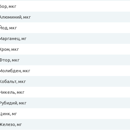
Бор, мкг
Алюминий, мкг
Йод, мкг
Марганец, мг
Хром, мкг
Фтор, мкг
Молибден, мкг
Кобальт, мкг
Никель, мкг
Рубидий, мкг
Цинк, мг
Железо, мг