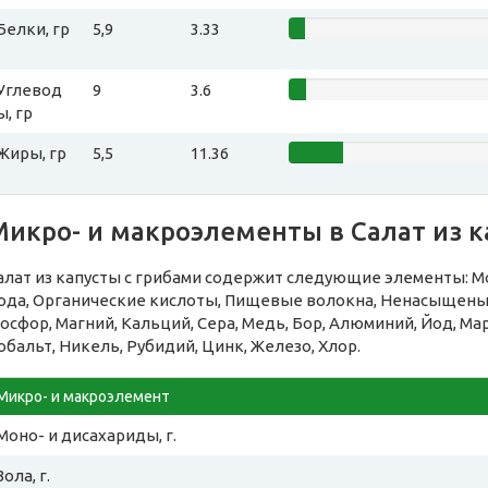
Белки, гр
5,9
3.33
Углевод
9
3.6
ы, гр
Жиры, гр
5,5
11.36
икро- и макроэлементы в Салат из к
алат из капусты с грибами содержит следующие элементы: Мо
ода, Органические кислоты, Пищевые волокна, Ненасыщеные
осфор, Магний, Кальций, Сера, Медь, Бор, Алюминий, Йод, Ма
обальт, Никель, Рубидий, Цинк, Железо, Хлор.
Микро- и макроэлемент
Моно- и дисахариды, г.
Зола, г.