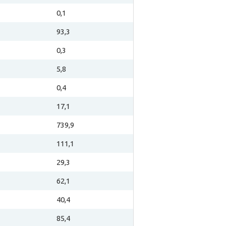
0,1
93,3
0,3
5,8
0,4
17,1
739,9
111,1
29,3
62,1
40,4
85,4