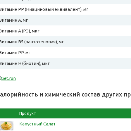
Витамин PP (Ниациновый эквивалент), мг
Витамин A, мг
Витамин A (РЭ), мкг
Витамин B5 (пантотеновая), мг
Витамин PP, мг
Витамин H (биотин), мкг
алорийность и химический состав других п
Продукт
Капустный Салат