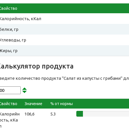
Свойство
Калорийность, кКал
Белки, гр
Углеводы, гр
Жиры, гр
Калькулятор продукта
ведите количество продукта "Салат из капусты с грибами" д
Свойство
Значение
% от нормы
Калорийн
106,6
5.3
ость, кКа
л