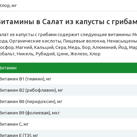
Хлор, мг
итамины в Салат из капусты с гриба
алат из капусты с грибами содержит следующие витамины: Мо
ода, Органические кислоты, Пищевые волокна, Ненасыщеные
осфор, Магний, Кальций, Сера, Медь, Бор, Алюминий, Йод, Ма
обальт, Никель, Рубидий, Цинк, Железо, Хлор.
Витамин
Витамин B1 (тиамин), мг
Витамин B2 (рибофлавин), мг
Витамин B6 (пиридоксин), мг
Витамин B9 (фолиевая), мкг
Витамин C, мг
Витамин E (ТЭ), мг