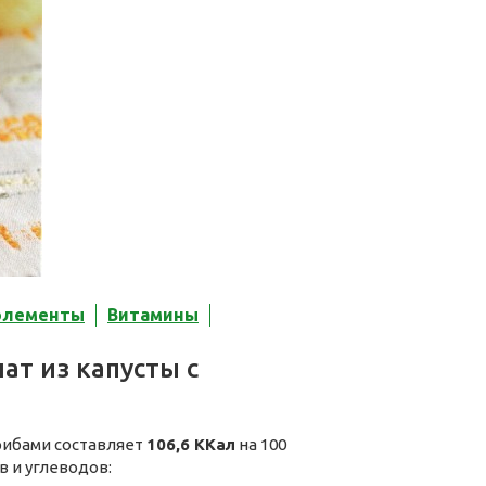
элементы
Витамины
ат из капусты с
грибами составляет
106,6 ККал
на 100
в и углеводов: