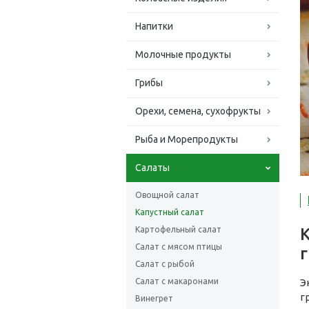
Напитки
Молочные продукты
Грибы
Орехи, семена, сухофрукты
Рыба и Морепродукты
Салаты
Овощной салат
Капустный салат
Картофельный салат
К
Салат с мясом птицы
Салат с рыбой
Салат с макаронами
Э
г
Винегрет