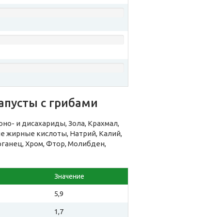
апусты с грибами
но- и дисахариды, Зола, Крахмал,
 жирные кислоты, Натрий, Калий,
рганец, Хром, Фтор, Молибден,
Значение
5,9
1,7