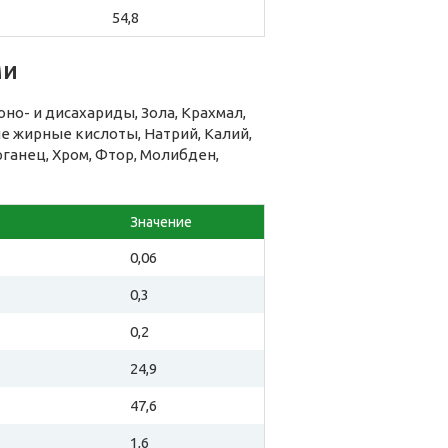
54,8
ми
но- и дисахариды, Зола, Крахмал,
 жирные кислоты, Натрий, Калий,
рганец, Хром, Фтор, Молибден,
Значение
0,06
0,3
0,2
24,9
47,6
1,6