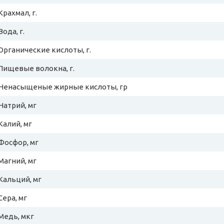
Крахмал, г.
Вода, г.
Органические кислоты, г.
Пищевые волокна, г.
Ненасыщеные жирные кислоты, гр
Натрий, мг
Калий, мг
Фосфор, мг
Магний, мг
Кальций, мг
Сера, мг
Медь, мкг